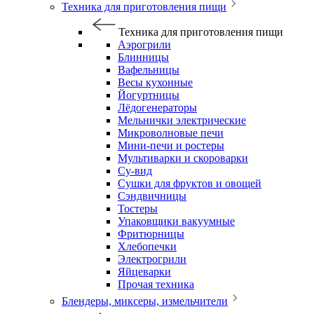
Техника для приготовления пищи
Техника для приготовления пищи
Аэрогрили
Блинницы
Вафельницы
Весы кухонные
Йогуртницы
Лёдогенераторы
Мельнички электрические
Микроволновые печи
Мини-печи и ростеры
Мультиварки и скороварки
Су-вид
Сушки для фруктов и овощей
Сэндвичницы
Тостеры
Упаковщики вакуумные
Фритюрницы
Хлебопечки
Электрогрили
Яйцеварки
Прочая техника
Блендеры, миксеры, измельчители