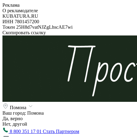
Реклама
О рекламодателе
KUBATURA.RU
ИНН 7801457200
Токен 25H8d7vatNJZgLhscAE7wi
Скопировать ссылку
Помона
Ваш город:
Помона
Да, верно
Нет, другой
8 800 351 17 01
Стать Партнером