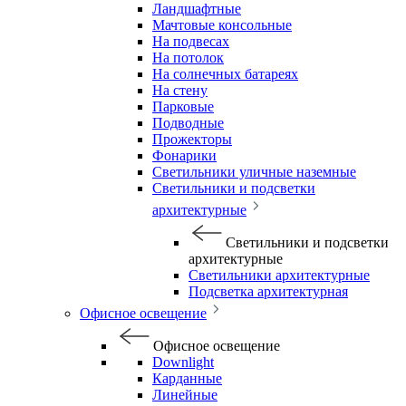
Ландшафтные
Мачтовые консольные
На подвесах
На потолок
На солнечных батареях
На стену
Парковые
Подводные
Прожекторы
Фонарики
Светильники уличные наземные
Светильники и подсветки
архитектурные
Светильники и подсветки
архитектурные
Светильники архитектурные
Подсветка архитектурная
Офисное освещение
Офисное освещение
Downlight
Карданные
Линейные