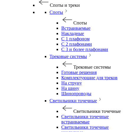
Споты и треки
Споты
Споты
Встраиваемые
Накладные
С 1 плафоном
С 2 плафонами
С 3 и более плафонами
Трековые системы
Трековые системы
Готовые решения
Комплектующие для треков
На струну
На шину
Шинопроводы
Светильники точечные
Светильники точечные
Светильники точечные
встраиваемые
Светильники точечные