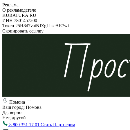
Реклама
О рекламодателе
KUBATURA.RU
ИНН 7801457200
Токен 25H8d7vatNJZgLhscAE7wi
Скопировать ссылку
Помона
Ваш город:
Помона
Да, верно
Нет, другой
8 800 351 17 01
Стать Партнером