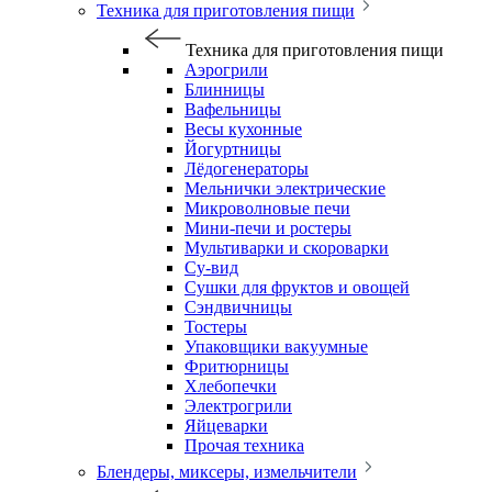
Техника для приготовления пищи
Техника для приготовления пищи
Аэрогрили
Блинницы
Вафельницы
Весы кухонные
Йогуртницы
Лёдогенераторы
Мельнички электрические
Микроволновые печи
Мини-печи и ростеры
Мультиварки и скороварки
Су-вид
Сушки для фруктов и овощей
Сэндвичницы
Тостеры
Упаковщики вакуумные
Фритюрницы
Хлебопечки
Электрогрили
Яйцеварки
Прочая техника
Блендеры, миксеры, измельчители