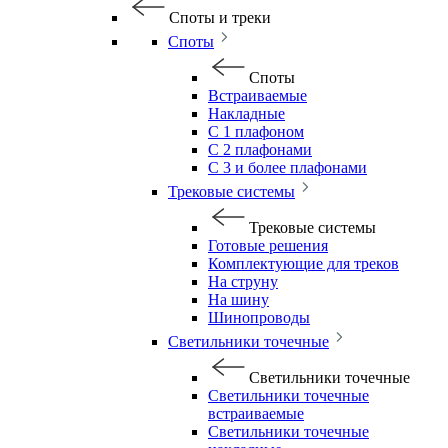
Споты и треки
Споты
Споты
Встраиваемые
Накладные
С 1 плафоном
С 2 плафонами
С 3 и более плафонами
Трековые системы
Трековые системы
Готовые решения
Комплектующие для треков
На струну
На шину
Шинопроводы
Светильники точечные
Светильники точечные
Светильники точечные
встраиваемые
Светильники точечные