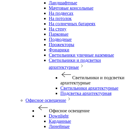
Ландшафтные
Мачтовые консольные
На подвесах
На потолок
На солнечных батареях
На стену
Парковые
Подводные
Прожекторы
Фонарики
Светильники уличные наземные
Светильники и подсветки
архитектурные
Светильники и подсветки
архитектурные
Светильники архитектурные
Подсветка архитектурная
Офисное освещение
Офисное освещение
Downlight
Карданные
Линейные