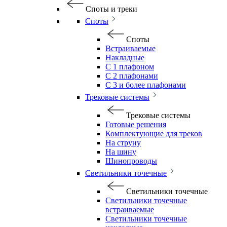
Споты и треки
Споты
Споты
Встраиваемые
Накладные
С 1 плафоном
С 2 плафонами
С 3 и более плафонами
Трековые системы
Трековые системы
Готовые решения
Комплектующие для треков
На струну
На шину
Шинопроводы
Светильники точечные
Светильники точечные
Светильники точечные
встраиваемые
Светильники точечные