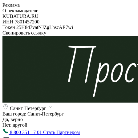
Реклама
О рекламодателе
KUBATURA.RU
ИНН 7801457200
Токен 25H8d7vatNJZgLhscAE7wi
Скопировать ссылку
Санкт-Петербург
Ваш город:
Санкт-Петербург
Да, верно
Нет, другой
8 800 351 17 01
Стать Партнером