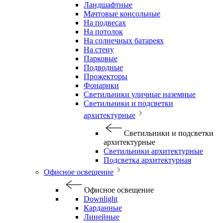
Ландшафтные
Мачтовые консольные
На подвесах
На потолок
На солнечных батареях
На стену
Парковые
Подводные
Прожекторы
Фонарики
Светильники уличные наземные
Светильники и подсветки
архитектурные
Светильники и подсветки
архитектурные
Светильники архитектурные
Подсветка архитектурная
Офисное освещение
Офисное освещение
Downlight
Карданные
Линейные