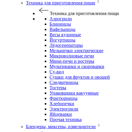
Техника для приготовления пищи
Техника для приготовления пищи
Аэрогрили
Блинницы
Вафельницы
Весы кухонные
Йогуртницы
Лёдогенераторы
Мельнички электрические
Микроволновые печи
Мини-печи и ростеры
Мультиварки и скороварки
Су-вид
Сушки для фруктов и овощей
Сэндвичницы
Тостеры
Упаковщики вакуумные
Фритюрницы
Хлебопечки
Электрогрили
Яйцеварки
Прочая техника
Блендеры, миксеры, измельчители