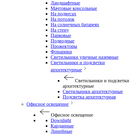
Ландшафтные
Мачтовые консольные
На подвесах
На потолок
На солнечных батареях
На стену
Парковые
Подводные
Прожекторы
Фонарики
Светильники уличные наземные
Светильники и подсветки
архитектурные
Светильники и подсветки
архитектурные
Светильники архитектурные
Подсветка архитектурная
Офисное освещение
Офисное освещение
Downlight
Карданные
Линейные