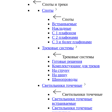
Споты и треки
Споты
Споты
Встраиваемые
Накладные
С 1 плафоном
С 2 плафонами
С 3 и более плафонами
Трековые системы
Трековые системы
Готовые решения
Комплектующие для треков
На струну
На шину
Шинопроводы
Светильники точечные
Светильники точечные
Светильники точечные
встраиваемые
Светильники точечные