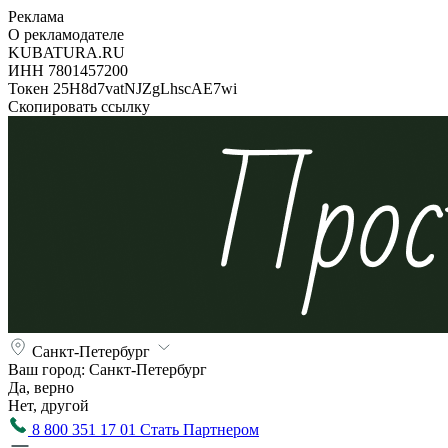
Реклама
О рекламодателе
KUBATURA.RU
ИНН 7801457200
Токен 25H8d7vatNJZgLhscAE7wi
Скопировать ссылку
Санкт-Петербург
Ваш город:
Санкт-Петербург
Да, верно
Нет, другой
8 800 351 17 01
Стать Партнером