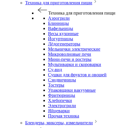
Техника для приготовления пищи
Техника для приготовления пищи
Аэрогрили
Блинницы
Вафельницы
Весы кухонные
Йогуртницы
Лёдогенераторы
Мельнички электрические
Микроволновые печи
Мини-печи и ростеры
Мультиварки и скороварки
Су-вид
Сушки для фруктов и овощей
Сэндвичницы
Тостеры
Упаковщики вакуумные
Фритюрницы
Хлебопечки
Электрогрили
Яйцеварки
Прочая техника
Блендеры, миксеры, измельчители