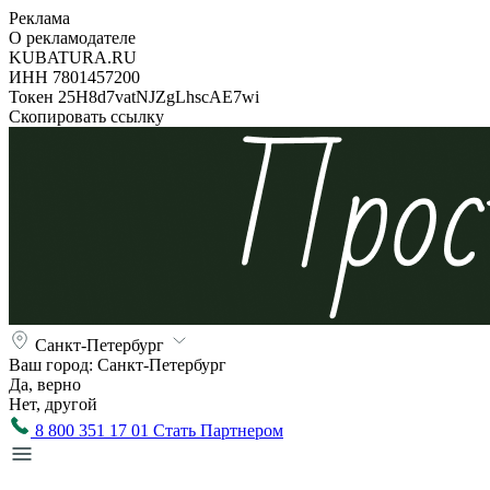
Реклама
О рекламодателе
KUBATURA.RU
ИНН 7801457200
Токен 25H8d7vatNJZgLhscAE7wi
Скопировать ссылку
Санкт-Петербург
Ваш город:
Санкт-Петербург
Да, верно
Нет, другой
8 800 351 17 01
Стать Партнером