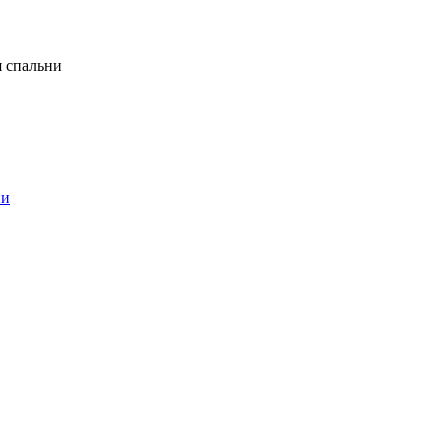
я спальни
ни