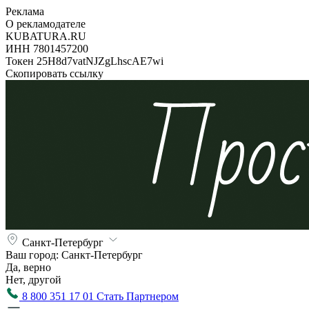
Реклама
О рекламодателе
KUBATURA.RU
ИНН 7801457200
Токен 25H8d7vatNJZgLhscAE7wi
Скопировать ссылку
Санкт-Петербург
Ваш город:
Санкт-Петербург
Да, верно
Нет, другой
8 800 351 17 01
Стать Партнером