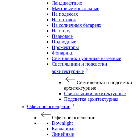
Ландшафтные
Мачтовые консольные
На подвесах
На потолок
На солнечных батареях
На стену
Парковые
Подводные
Прожекторы
Фонарики
Светильники уличные наземные
Светильники и подсветки
архитектурные
Светильники и подсветки
архитектурные
Светильники архитектурные
Подсветка архитектурная
Офисное освещение
Офисное освещение
Downlight
Карданные
Линейные