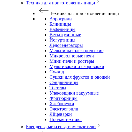
Техника для приготовления пищи
Техника для приготовления пищи
Аэрогрили
Блинницы
Вафельницы
Весы кухонные
Йогуртницы
Лёдогенераторы
Мельнички электрические
Микроволновые печи
Мини-печи и ростеры
Мультиварки и скороварки
Су-вид
Сушки для фруктов и овощей
Сэндвичницы
Тостеры
Упаковщики вакуумные
Фритюрницы
Хлебопечки
Электрогрили
Яйцеварки
Прочая техника
Блендеры, миксеры, измельчители