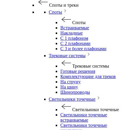
Споты и треки
Споты
Споты
Встраиваемые
Накладные
С 1 плафоном
С 2 плафонами
С 3 и более плафонами
Трековые системы
Трековые системы
Готовые решения
Комплектующие для треков
На струну
На шину
Шинопроводы
Светильники точечные
Светильники точечные
Светильники точечные
встраиваемые
Светильники точечные