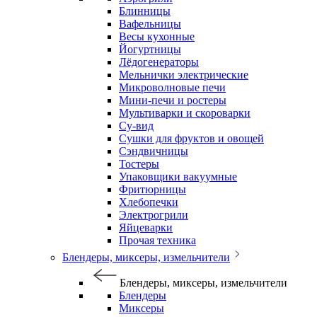
Блинницы
Вафельницы
Весы кухонные
Йогуртницы
Лёдогенераторы
Мельнички электрические
Микроволновые печи
Мини-печи и ростеры
Мультиварки и скороварки
Су-вид
Сушки для фруктов и овощей
Сэндвичницы
Тостеры
Упаковщики вакуумные
Фритюрницы
Хлебопечки
Электрогрили
Яйцеварки
Прочая техника
Блендеры, миксеры, измельчители
Блендеры, миксеры, измельчители
Блендеры
Миксеры