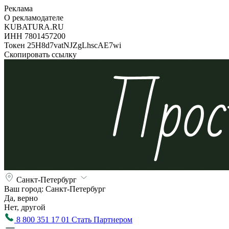
Реклама
О рекламодателе
KUBATURA.RU
ИНН 7801457200
Токен 25H8d7vatNJZgLhscAE7wi
Скопировать ссылку
Санкт-Петербург
Ваш город:
Санкт-Петербург
Да, верно
Нет, другой
8 800 351 17 01
Стать Партнером