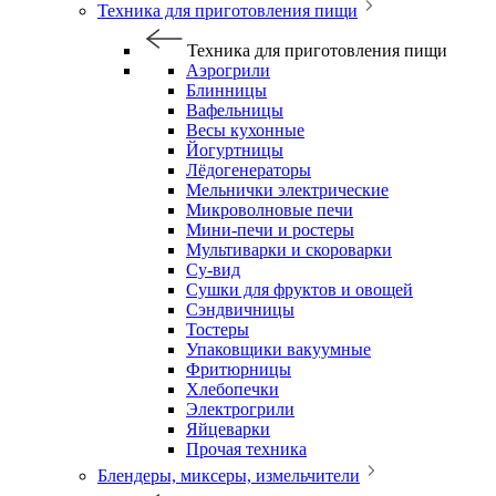
Техника для приготовления пищи
Техника для приготовления пищи
Аэрогрили
Блинницы
Вафельницы
Весы кухонные
Йогуртницы
Лёдогенераторы
Мельнички электрические
Микроволновые печи
Мини-печи и ростеры
Мультиварки и скороварки
Су-вид
Сушки для фруктов и овощей
Сэндвичницы
Тостеры
Упаковщики вакуумные
Фритюрницы
Хлебопечки
Электрогрили
Яйцеварки
Прочая техника
Блендеры, миксеры, измельчители