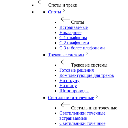
Споты и треки
Споты
Споты
Встраиваемые
Накладные
С 1 плафоном
С 2 плафонами
С 3 и более плафонами
Трековые системы
Трековые системы
Готовые решения
Комплектующие для треков
На струну
На шину
Шинопроводы
Светильники точечные
Светильники точечные
Светильники точечные
встраиваемые
Светильники точечные