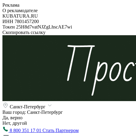
Реклама
О рекламодателе
KUBATURA.RU
ИНН 7801457200
Токен 25H8d7vatNJZgLhscAE7wi
Скопировать ссылку
Санкт-Петербург
Ваш город:
Санкт-Петербург
Да, верно
Нет, другой
8 800 351 17 01
Стать Партнером