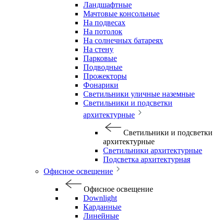
Ландшафтные
Мачтовые консольные
На подвесах
На потолок
На солнечных батареях
На стену
Парковые
Подводные
Прожекторы
Фонарики
Светильники уличные наземные
Светильники и подсветки
архитектурные
Светильники и подсветки
архитектурные
Светильники архитектурные
Подсветка архитектурная
Офисное освещение
Офисное освещение
Downlight
Карданные
Линейные