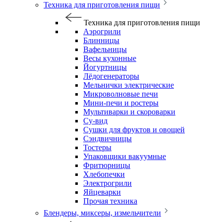
Техника для приготовления пищи
Техника для приготовления пищи
Аэрогрили
Блинницы
Вафельницы
Весы кухонные
Йогуртницы
Лёдогенераторы
Мельнички электрические
Микроволновые печи
Мини-печи и ростеры
Мультиварки и скороварки
Су-вид
Сушки для фруктов и овощей
Сэндвичницы
Тостеры
Упаковщики вакуумные
Фритюрницы
Хлебопечки
Электрогрили
Яйцеварки
Прочая техника
Блендеры, миксеры, измельчители