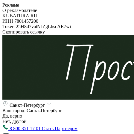
Реклама
О рекламодателе
KUBATURA.RU
ИНН 7801457200
Токен 25H8d7vatNJZgLhscAE7wi
Скопировать ссылку
Санкт-Петербург
Ваш город:
Санкт-Петербург
Да, верно
Нет, другой
8 800 351 17 01
Стать Партнером