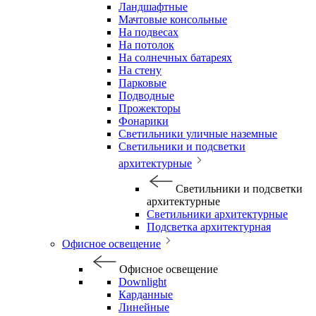
Ландшафтные
Мачтовые консольные
На подвесах
На потолок
На солнечных батареях
На стену
Парковые
Подводные
Прожекторы
Фонарики
Светильники уличные наземные
Светильники и подсветки
архитектурные
Светильники и подсветки
архитектурные
Светильники архитектурные
Подсветка архитектурная
Офисное освещение
Офисное освещение
Downlight
Карданные
Линейные