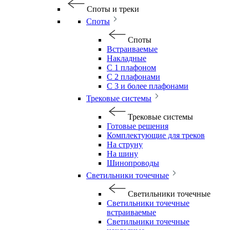
Споты и треки
Споты
Споты
Встраиваемые
Накладные
С 1 плафоном
С 2 плафонами
С 3 и более плафонами
Трековые системы
Трековые системы
Готовые решения
Комплектующие для треков
На струну
На шину
Шинопроводы
Светильники точечные
Светильники точечные
Светильники точечные
встраиваемые
Светильники точечные