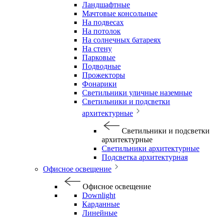
Ландшафтные
Мачтовые консольные
На подвесах
На потолок
На солнечных батареях
На стену
Парковые
Подводные
Прожекторы
Фонарики
Светильники уличные наземные
Светильники и подсветки
архитектурные
Светильники и подсветки
архитектурные
Светильники архитектурные
Подсветка архитектурная
Офисное освещение
Офисное освещение
Downlight
Карданные
Линейные