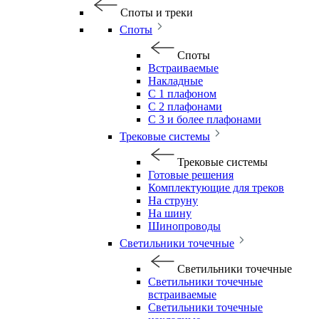
Споты и треки
Споты
Споты
Встраиваемые
Накладные
С 1 плафоном
С 2 плафонами
С 3 и более плафонами
Трековые системы
Трековые системы
Готовые решения
Комплектующие для треков
На струну
На шину
Шинопроводы
Светильники точечные
Светильники точечные
Светильники точечные
встраиваемые
Светильники точечные