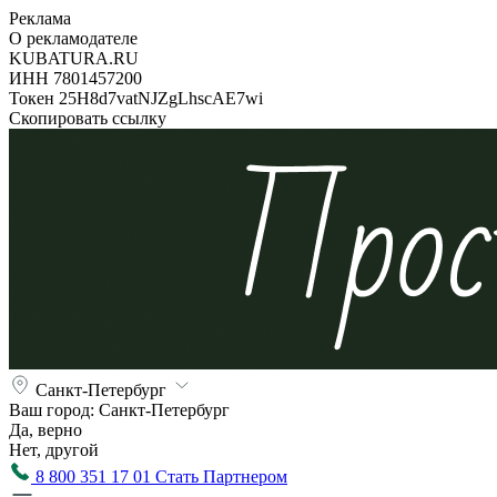
Реклама
О рекламодателе
KUBATURA.RU
ИНН 7801457200
Токен 25H8d7vatNJZgLhscAE7wi
Скопировать ссылку
Санкт-Петербург
Ваш город:
Санкт-Петербург
Да, верно
Нет, другой
8 800 351 17 01
Стать Партнером