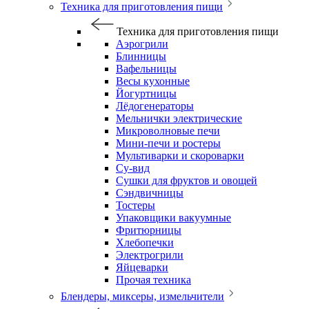
Техника для приготовления пищи
Техника для приготовления пищи
Аэрогрили
Блинницы
Вафельницы
Весы кухонные
Йогуртницы
Лёдогенераторы
Мельнички электрические
Микроволновые печи
Мини-печи и ростеры
Мультиварки и скороварки
Су-вид
Сушки для фруктов и овощей
Сэндвичницы
Тостеры
Упаковщики вакуумные
Фритюрницы
Хлебопечки
Электрогрили
Яйцеварки
Прочая техника
Блендеры, миксеры, измельчители