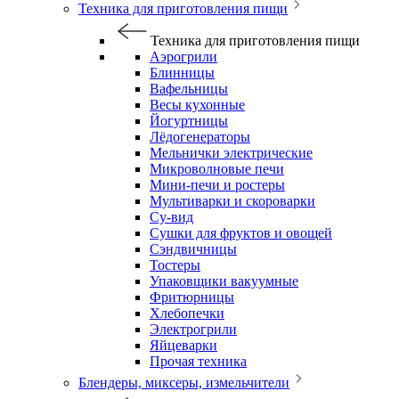
Техника для приготовления пищи
Техника для приготовления пищи
Аэрогрили
Блинницы
Вафельницы
Весы кухонные
Йогуртницы
Лёдогенераторы
Мельнички электрические
Микроволновые печи
Мини-печи и ростеры
Мультиварки и скороварки
Су-вид
Сушки для фруктов и овощей
Сэндвичницы
Тостеры
Упаковщики вакуумные
Фритюрницы
Хлебопечки
Электрогрили
Яйцеварки
Прочая техника
Блендеры, миксеры, измельчители