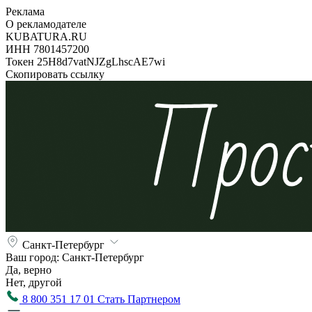
Реклама
О рекламодателе
KUBATURA.RU
ИНН 7801457200
Токен 25H8d7vatNJZgLhscAE7wi
Скопировать ссылку
Санкт-Петербург
Ваш город:
Санкт-Петербург
Да, верно
Нет, другой
8 800 351 17 01
Стать Партнером