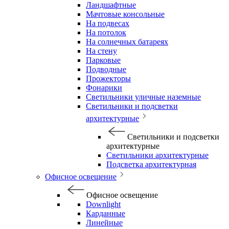
Ландшафтные
Мачтовые консольные
На подвесах
На потолок
На солнечных батареях
На стену
Парковые
Подводные
Прожекторы
Фонарики
Светильники уличные наземные
Светильники и подсветки
архитектурные
Светильники и подсветки
архитектурные
Светильники архитектурные
Подсветка архитектурная
Офисное освещение
Офисное освещение
Downlight
Карданные
Линейные