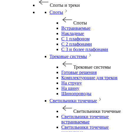
Споты и треки
Споты
Споты
Встраиваемые
Накладные
С 1 плафоном
С 2 плафонами
С 3 и более плафонами
Трековые системы
Трековые системы
Готовые решения
Комплектующие для треков
На струну
На шину
Шинопроводы
Светильники точечные
Светильники точечные
Светильники точечные
встраиваемые
Светильники точечные