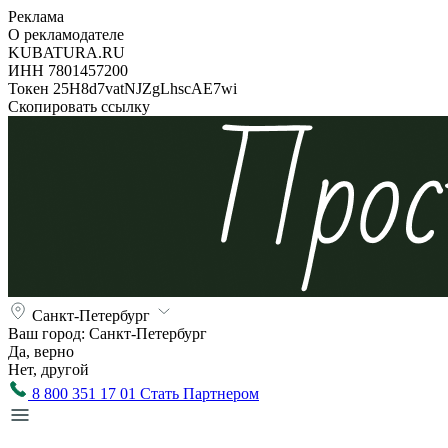
Реклама
О рекламодателе
KUBATURA.RU
ИНН 7801457200
Токен 25H8d7vatNJZgLhscAE7wi
Скопировать ссылку
Санкт-Петербург
Ваш город:
Санкт-Петербург
Да, верно
Нет, другой
8 800 351 17 01
Стать Партнером