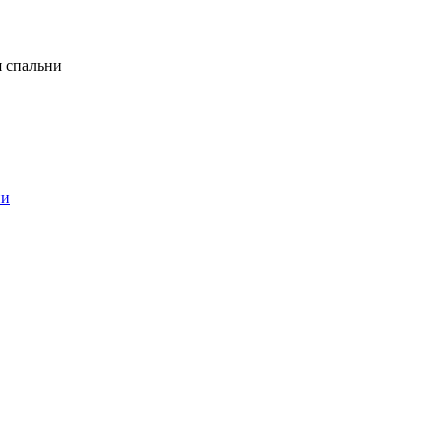
я спальни
ни