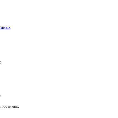
стиных
х
я гостиных