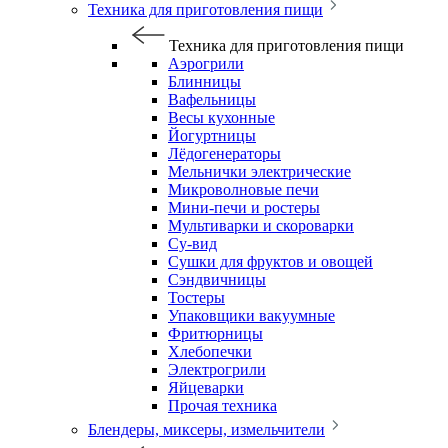
Техника для приготовления пищи
Техника для приготовления пищи
Аэрогрили
Блинницы
Вафельницы
Весы кухонные
Йогуртницы
Лёдогенераторы
Мельнички электрические
Микроволновые печи
Мини-печи и ростеры
Мультиварки и скороварки
Су-вид
Сушки для фруктов и овощей
Сэндвичницы
Тостеры
Упаковщики вакуумные
Фритюрницы
Хлебопечки
Электрогрили
Яйцеварки
Прочая техника
Блендеры, миксеры, измельчители