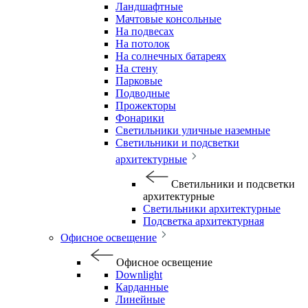
Ландшафтные
Мачтовые консольные
На подвесах
На потолок
На солнечных батареях
На стену
Парковые
Подводные
Прожекторы
Фонарики
Светильники уличные наземные
Светильники и подсветки
архитектурные
Светильники и подсветки
архитектурные
Светильники архитектурные
Подсветка архитектурная
Офисное освещение
Офисное освещение
Downlight
Карданные
Линейные