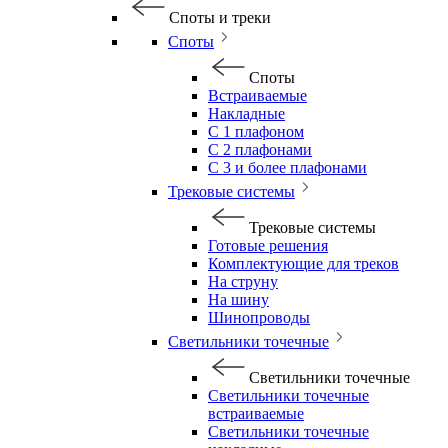
Споты и треки
Споты
Споты
Встраиваемые
Накладные
С 1 плафоном
С 2 плафонами
С 3 и более плафонами
Трековые системы
Трековые системы
Готовые решения
Комплектующие для треков
На струну
На шину
Шинопроводы
Светильники точечные
Светильники точечные
Светильники точечные
встраиваемые
Светильники точечные