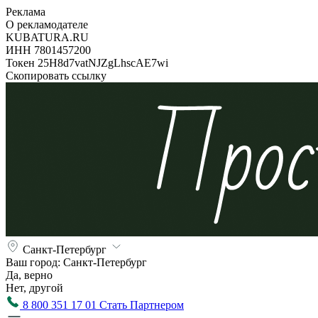
Реклама
О рекламодателе
KUBATURA.RU
ИНН 7801457200
Токен 25H8d7vatNJZgLhscAE7wi
Скопировать ссылку
Санкт-Петербург
Ваш город:
Санкт-Петербург
Да, верно
Нет, другой
8 800 351 17 01
Стать Партнером