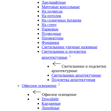
Ландшафтные
Мачтовые консольные
На подвесах
На потолок
На солнечных батареях
На стену
Парковые
Подводные
Прожекторы
Фонарики
Светильники уличные наземные
Светильники и подсветки
архитектурные
Светильники и подсветки
архитектурные
Светильники архитектурные
Подсветка архитектурная
Офисное освещение
Офисное освещение
Downlight
Карданные
Линейные