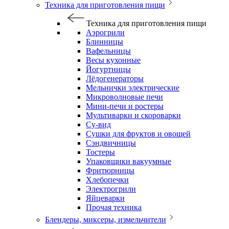
Техника для приготовления пищи
Техника для приготовления пищи
Аэрогрили
Блинницы
Вафельницы
Весы кухонные
Йогуртницы
Лёдогенераторы
Мельнички электрические
Микроволновые печи
Мини-печи и ростеры
Мультиварки и скороварки
Су-вид
Сушки для фруктов и овощей
Сэндвичницы
Тостеры
Упаковщики вакуумные
Фритюрницы
Хлебопечки
Электрогрили
Яйцеварки
Прочая техника
Блендеры, миксеры, измельчители