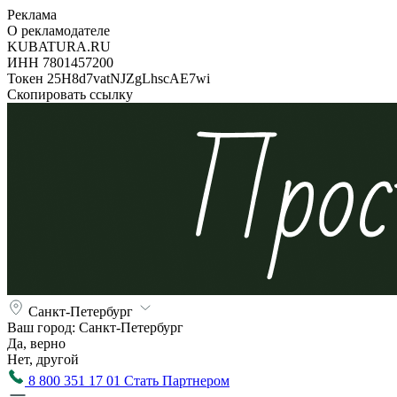
Реклама
О рекламодателе
KUBATURA.RU
ИНН 7801457200
Токен 25H8d7vatNJZgLhscAE7wi
Скопировать ссылку
Санкт-Петербург
Ваш город:
Санкт-Петербург
Да, верно
Нет, другой
8 800 351 17 01
Стать Партнером