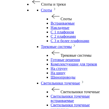
Споты и треки
Споты
Споты
Встраиваемые
Накладные
С 1 плафоном
С 2 плафонами
С 3 и более плафонами
Трековые системы
Трековые системы
Готовые решения
Комплектующие для треков
На струну
На шину
Шинопроводы
Светильники точечные
Светильники точечные
Светильники точечные
встраиваемые
Светильники точечные