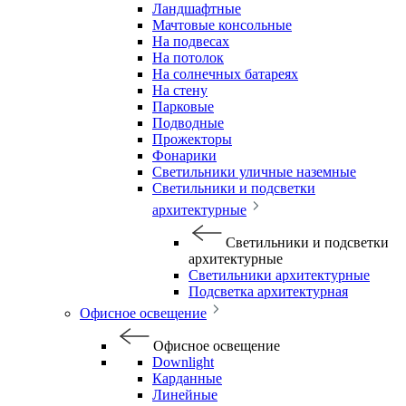
Ландшафтные
Мачтовые консольные
На подвесах
На потолок
На солнечных батареях
На стену
Парковые
Подводные
Прожекторы
Фонарики
Светильники уличные наземные
Светильники и подсветки
архитектурные
Светильники и подсветки
архитектурные
Светильники архитектурные
Подсветка архитектурная
Офисное освещение
Офисное освещение
Downlight
Карданные
Линейные