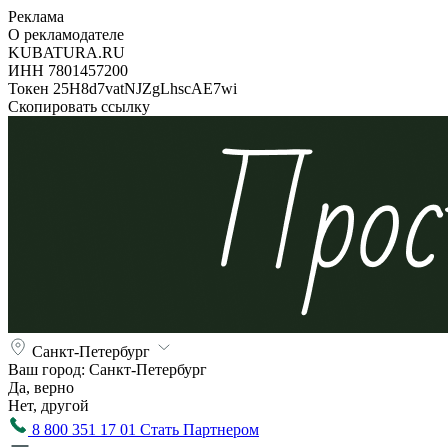
Реклама
О рекламодателе
KUBATURA.RU
ИНН 7801457200
Токен 25H8d7vatNJZgLhscAE7wi
Скопировать ссылку
Санкт-Петербург
Ваш город:
Санкт-Петербург
Да, верно
Нет, другой
8 800 351 17 01
Стать Партнером