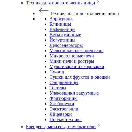
Техника для приготовления пищи
Техника для приготовления пищи
Аэрогрили
Блинницы
Вафельницы
Весы кухонные
Йогуртницы
Лёдогенераторы
Мельнички электрические
Микроволновые печи
Мини-печи и ростеры
Мультиварки и скороварки
Су-вид
Сушки для фруктов и овощей
Сэндвичницы
Тостеры
Упаковщики вакуумные
Фритюрницы
Хлебопечки
Электрогрили
Яйцеварки
Прочая техника
Блендеры, миксеры, измельчители