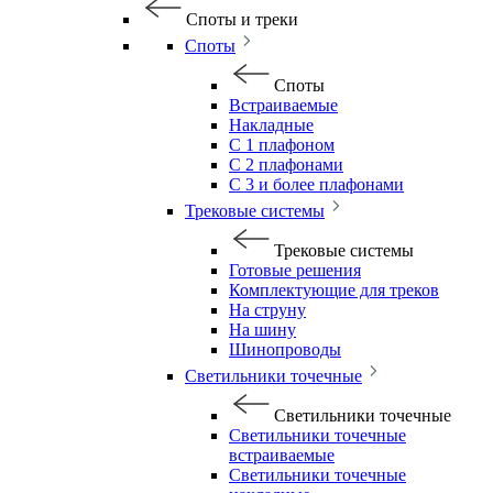
Споты и треки
Споты
Споты
Встраиваемые
Накладные
С 1 плафоном
С 2 плафонами
С 3 и более плафонами
Трековые системы
Трековые системы
Готовые решения
Комплектующие для треков
На струну
На шину
Шинопроводы
Светильники точечные
Светильники точечные
Светильники точечные
встраиваемые
Светильники точечные