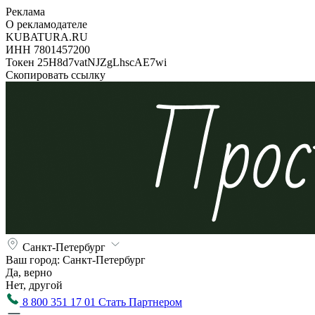
Реклама
О рекламодателе
KUBATURA.RU
ИНН 7801457200
Токен 25H8d7vatNJZgLhscAE7wi
Скопировать ссылку
Санкт-Петербург
Ваш город:
Санкт-Петербург
Да, верно
Нет, другой
8 800 351 17 01
Стать Партнером