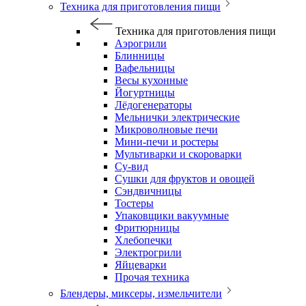
Техника для приготовления пищи
Техника для приготовления пищи
Аэрогрили
Блинницы
Вафельницы
Весы кухонные
Йогуртницы
Лёдогенераторы
Мельнички электрические
Микроволновые печи
Мини-печи и ростеры
Мультиварки и скороварки
Су-вид
Сушки для фруктов и овощей
Сэндвичницы
Тостеры
Упаковщики вакуумные
Фритюрницы
Хлебопечки
Электрогрили
Яйцеварки
Прочая техника
Блендеры, миксеры, измельчители