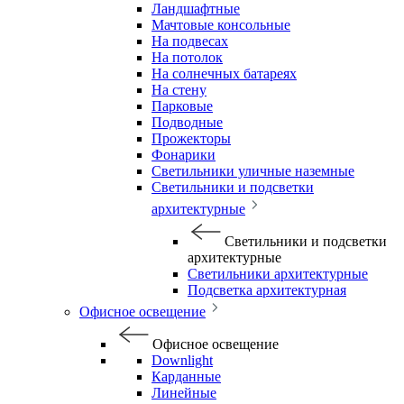
Ландшафтные
Мачтовые консольные
На подвесах
На потолок
На солнечных батареях
На стену
Парковые
Подводные
Прожекторы
Фонарики
Светильники уличные наземные
Светильники и подсветки
архитектурные
Светильники и подсветки
архитектурные
Светильники архитектурные
Подсветка архитектурная
Офисное освещение
Офисное освещение
Downlight
Карданные
Линейные