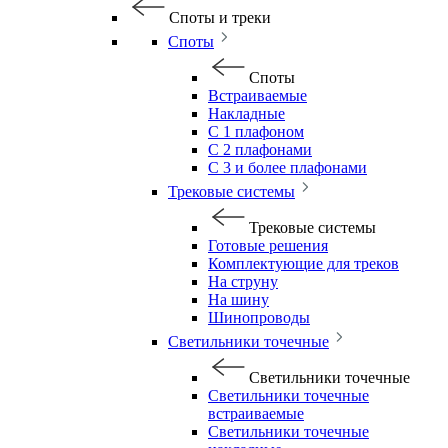
Споты и треки
Споты
Споты
Встраиваемые
Накладные
С 1 плафоном
С 2 плафонами
С 3 и более плафонами
Трековые системы
Трековые системы
Готовые решения
Комплектующие для треков
На струну
На шину
Шинопроводы
Светильники точечные
Светильники точечные
Светильники точечные
встраиваемые
Светильники точечные