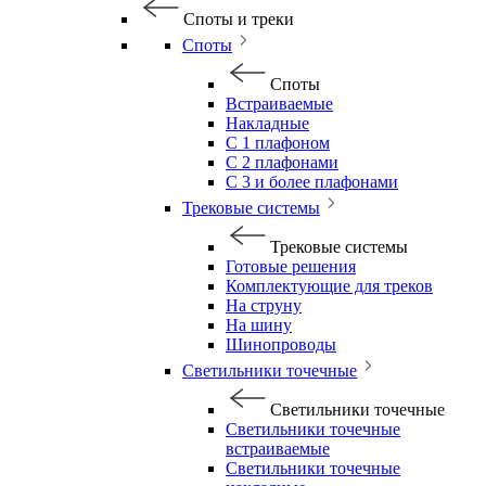
Споты и треки
Споты
Споты
Встраиваемые
Накладные
С 1 плафоном
С 2 плафонами
С 3 и более плафонами
Трековые системы
Трековые системы
Готовые решения
Комплектующие для треков
На струну
На шину
Шинопроводы
Светильники точечные
Светильники точечные
Светильники точечные
встраиваемые
Светильники точечные