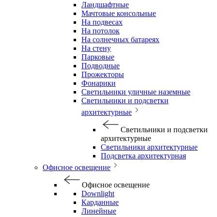
Ландшафтные
Мачтовые консольные
На подвесах
На потолок
На солнечных батареях
На стену
Парковые
Подводные
Прожекторы
Фонарики
Светильники уличные наземные
Светильники и подсветки
архитектурные
Светильники и подсветки
архитектурные
Светильники архитектурные
Подсветка архитектурная
Офисное освещение
Офисное освещение
Downlight
Карданные
Линейные