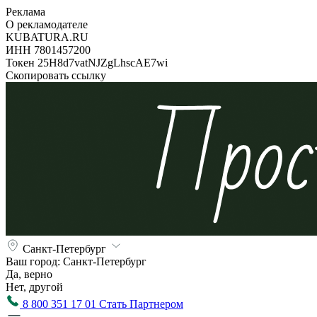
Реклама
О рекламодателе
KUBATURA.RU
ИНН 7801457200
Токен 25H8d7vatNJZgLhscAE7wi
Скопировать ссылку
Санкт-Петербург
Ваш город:
Санкт-Петербург
Да, верно
Нет, другой
8 800 351 17 01
Стать Партнером