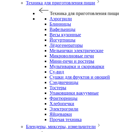
Техника для приготовления пищи
Техника для приготовления пищи
Аэрогрили
Блинницы
Вафельницы
Весы кухонные
Йогуртницы
Лёдогенераторы
Мельнички электрические
Микроволновые печи
Мини-печи и ростеры
Мультиварки и скороварки
Су-вид
Сушки для фруктов и овощей
Сэндвичницы
Тостеры
Упаковщики вакуумные
Фритюрницы
Хлебопечки
Электрогрили
Яйцеварки
Прочая техника
Блендеры, миксеры, измельчители