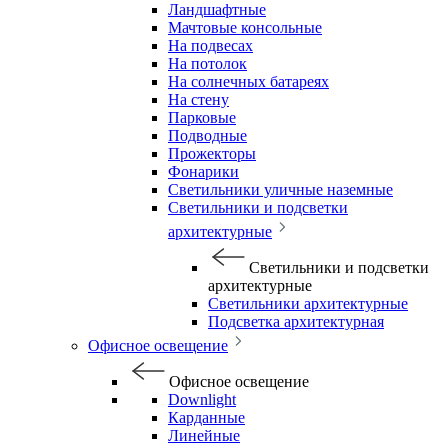
Ландшафтные
Мачтовые консольные
На подвесах
На потолок
На солнечных батареях
На стену
Парковые
Подводные
Прожекторы
Фонарики
Светильники уличные наземные
Светильники и подсветки
архитектурные
Светильники и подсветки
архитектурные
Светильники архитектурные
Подсветка архитектурная
Офисное освещение
Офисное освещение
Downlight
Карданные
Линейные