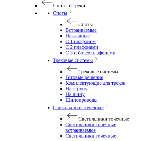
Споты и треки
Споты
Споты
Встраиваемые
Накладные
С 1 плафоном
С 2 плафонами
С 3 и более плафонами
Трековые системы
Трековые системы
Готовые решения
Комплектующие для треков
На струну
На шину
Шинопроводы
Светильники точечные
Светильники точечные
Светильники точечные
встраиваемые
Светильники точечные