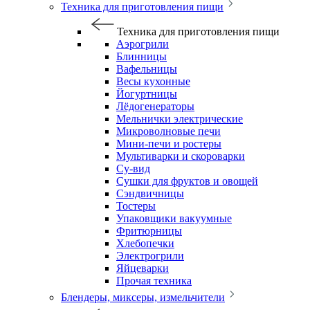
Техника для приготовления пищи
Техника для приготовления пищи
Аэрогрили
Блинницы
Вафельницы
Весы кухонные
Йогуртницы
Лёдогенераторы
Мельнички электрические
Микроволновые печи
Мини-печи и ростеры
Мультиварки и скороварки
Су-вид
Сушки для фруктов и овощей
Сэндвичницы
Тостеры
Упаковщики вакуумные
Фритюрницы
Хлебопечки
Электрогрили
Яйцеварки
Прочая техника
Блендеры, миксеры, измельчители