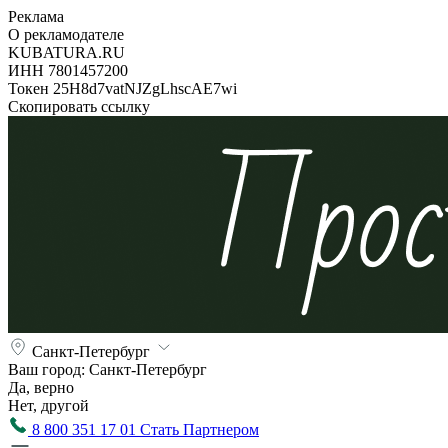
Реклама
О рекламодателе
KUBATURA.RU
ИНН 7801457200
Токен 25H8d7vatNJZgLhscAE7wi
Скопировать ссылку
Санкт-Петербург
Ваш город:
Санкт-Петербург
Да, верно
Нет, другой
8 800 351 17 01
Стать Партнером