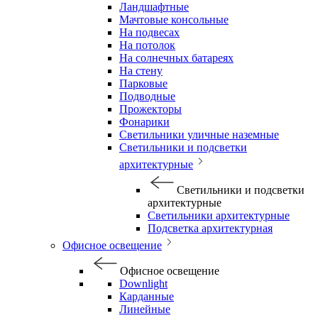
Ландшафтные
Мачтовые консольные
На подвесах
На потолок
На солнечных батареях
На стену
Парковые
Подводные
Прожекторы
Фонарики
Светильники уличные наземные
Светильники и подсветки
архитектурные
Светильники и подсветки
архитектурные
Светильники архитектурные
Подсветка архитектурная
Офисное освещение
Офисное освещение
Downlight
Карданные
Линейные