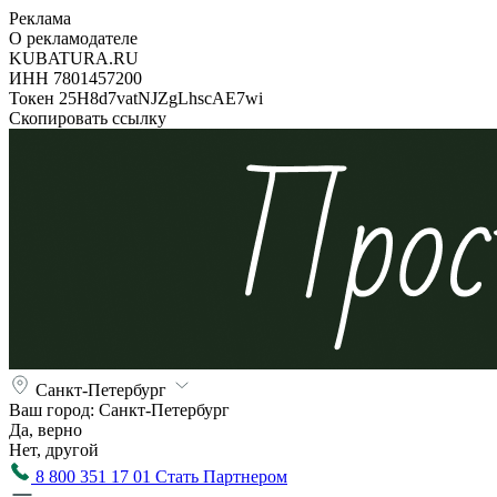
Реклама
О рекламодателе
KUBATURA.RU
ИНН 7801457200
Токен 25H8d7vatNJZgLhscAE7wi
Скопировать ссылку
Санкт-Петербург
Ваш город:
Санкт-Петербург
Да, верно
Нет, другой
8 800 351 17 01
Стать Партнером