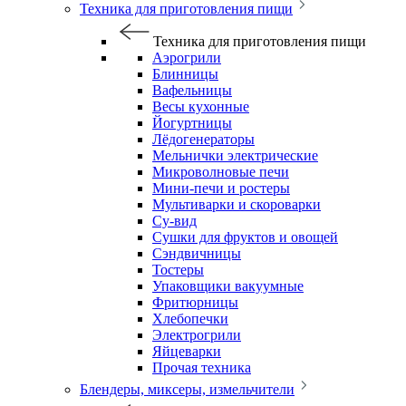
Техника для приготовления пищи
Техника для приготовления пищи
Аэрогрили
Блинницы
Вафельницы
Весы кухонные
Йогуртницы
Лёдогенераторы
Мельнички электрические
Микроволновые печи
Мини-печи и ростеры
Мультиварки и скороварки
Су-вид
Сушки для фруктов и овощей
Сэндвичницы
Тостеры
Упаковщики вакуумные
Фритюрницы
Хлебопечки
Электрогрили
Яйцеварки
Прочая техника
Блендеры, миксеры, измельчители