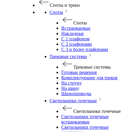
Споты и треки
Споты
Споты
Встраиваемые
Накладные
С 1 плафоном
С 2 плафонами
С 3 и более плафонами
Трековые системы
Трековые системы
Готовые решения
Комплектующие для треков
На струну
На шину
Шинопроводы
Светильники точечные
Светильники точечные
Светильники точечные
встраиваемые
Светильники точечные