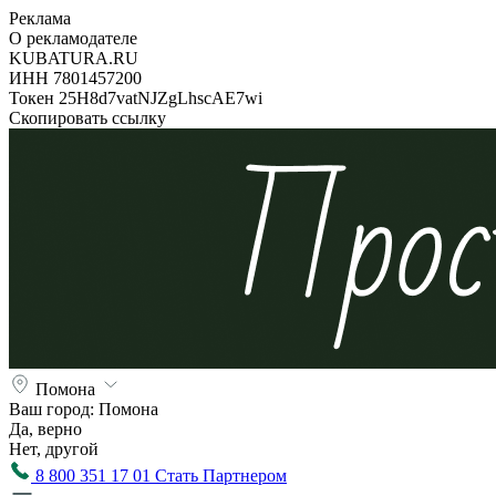
Реклама
О рекламодателе
KUBATURA.RU
ИНН 7801457200
Токен 25H8d7vatNJZgLhscAE7wi
Скопировать ссылку
Помона
Ваш город:
Помона
Да, верно
Нет, другой
8 800 351 17 01
Стать Партнером