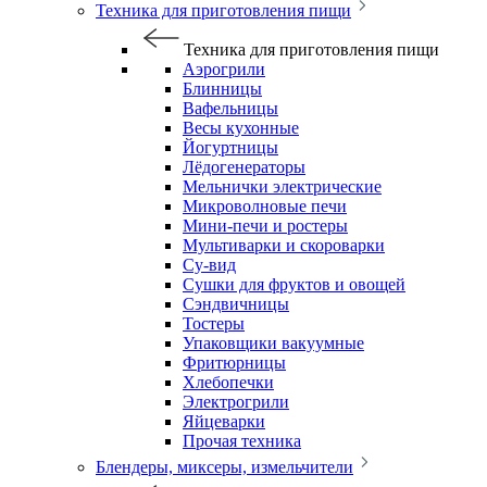
Техника для приготовления пищи
Техника для приготовления пищи
Аэрогрили
Блинницы
Вафельницы
Весы кухонные
Йогуртницы
Лёдогенераторы
Мельнички электрические
Микроволновые печи
Мини-печи и ростеры
Мультиварки и скороварки
Су-вид
Сушки для фруктов и овощей
Сэндвичницы
Тостеры
Упаковщики вакуумные
Фритюрницы
Хлебопечки
Электрогрили
Яйцеварки
Прочая техника
Блендеры, миксеры, измельчители