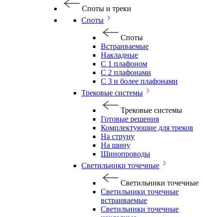
Споты и треки
Споты
Споты
Встраиваемые
Накладные
С 1 плафоном
С 2 плафонами
С 3 и более плафонами
Трековые системы
Трековые системы
Готовые решения
Комплектующие для треков
На струну
На шину
Шинопроводы
Светильники точечные
Светильники точечные
Светильники точечные
встраиваемые
Светильники точечные