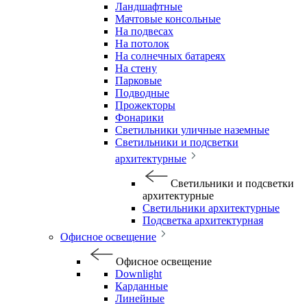
Ландшафтные
Мачтовые консольные
На подвесах
На потолок
На солнечных батареях
На стену
Парковые
Подводные
Прожекторы
Фонарики
Светильники уличные наземные
Светильники и подсветки
архитектурные
Светильники и подсветки
архитектурные
Светильники архитектурные
Подсветка архитектурная
Офисное освещение
Офисное освещение
Downlight
Карданные
Линейные