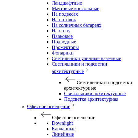
Ландшафтные
Мачтовые консольные
На подвесах
На потолок
На солнечных батареях
На стену
Парковые
Подводные
Прожекторы
Фонарики
Светильники уличные наземные
Светильники и подсветки
архитектурные
Светильники и подсветки
архитектурные
Светильники архитектурные
Подсветка архитектурная
Офисное освещение
Офисное освещение
Downlight
Карданные
Линейные