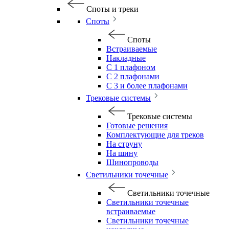
Споты и треки
Споты
Споты
Встраиваемые
Накладные
С 1 плафоном
С 2 плафонами
С 3 и более плафонами
Трековые системы
Трековые системы
Готовые решения
Комплектующие для треков
На струну
На шину
Шинопроводы
Светильники точечные
Светильники точечные
Светильники точечные
встраиваемые
Светильники точечные