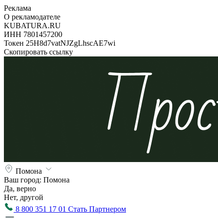
Реклама
О рекламодателе
KUBATURA.RU
ИНН 7801457200
Токен 25H8d7vatNJZgLhscAE7wi
Скопировать ссылку
Помона
Ваш город:
Помона
Да, верно
Нет, другой
8 800 351 17 01
Стать Партнером