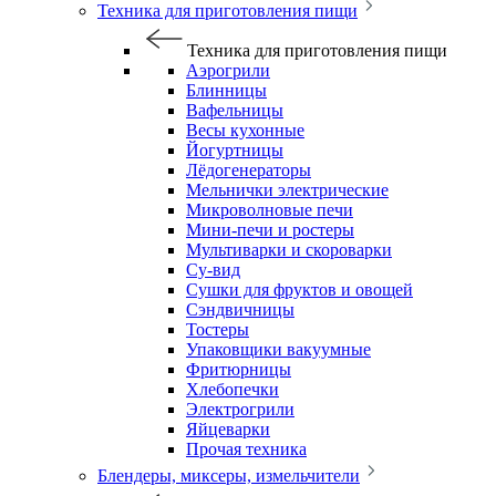
Техника для приготовления пищи
Техника для приготовления пищи
Аэрогрили
Блинницы
Вафельницы
Весы кухонные
Йогуртницы
Лёдогенераторы
Мельнички электрические
Микроволновые печи
Мини-печи и ростеры
Мультиварки и скороварки
Су-вид
Сушки для фруктов и овощей
Сэндвичницы
Тостеры
Упаковщики вакуумные
Фритюрницы
Хлебопечки
Электрогрили
Яйцеварки
Прочая техника
Блендеры, миксеры, измельчители