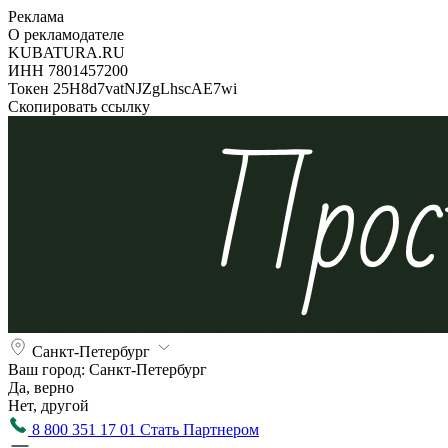
Реклама
О рекламодателе
KUBATURA.RU
ИНН 7801457200
Токен 25H8d7vatNJZgLhscAE7wi
Скопировать ссылку
Санкт-Петербург
Ваш город:
Санкт-Петербург
Да, верно
Нет, другой
8 800 351 17 01
Стать Партнером