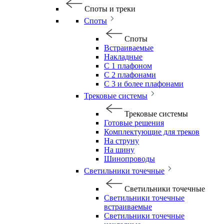
Споты и треки
Споты
Споты
Встраиваемые
Накладные
С 1 плафоном
С 2 плафонами
С 3 и более плафонами
Трековые системы
Трековые системы
Готовые решения
Комплектующие для треков
На струну
На шину
Шинопроводы
Светильники точечные
Светильники точечные
Светильники точечные
встраиваемые
Светильники точечные