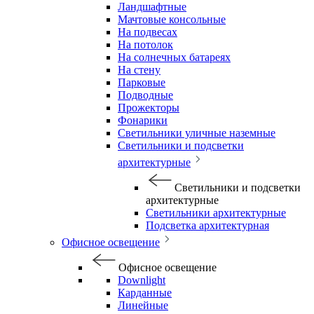
Ландшафтные
Мачтовые консольные
На подвесах
На потолок
На солнечных батареях
На стену
Парковые
Подводные
Прожекторы
Фонарики
Светильники уличные наземные
Светильники и подсветки
архитектурные
Светильники и подсветки
архитектурные
Светильники архитектурные
Подсветка архитектурная
Офисное освещение
Офисное освещение
Downlight
Карданные
Линейные