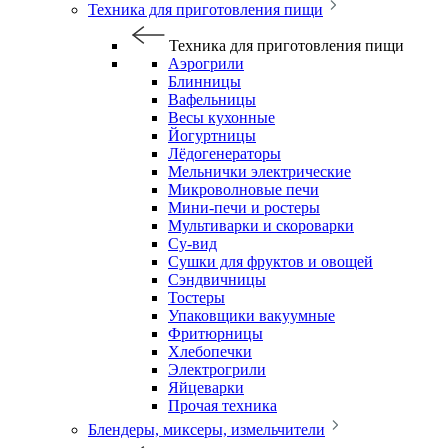
Техника для приготовления пищи
Техника для приготовления пищи
Аэрогрили
Блинницы
Вафельницы
Весы кухонные
Йогуртницы
Лёдогенераторы
Мельнички электрические
Микроволновые печи
Мини-печи и ростеры
Мультиварки и скороварки
Су-вид
Сушки для фруктов и овощей
Сэндвичницы
Тостеры
Упаковщики вакуумные
Фритюрницы
Хлебопечки
Электрогрили
Яйцеварки
Прочая техника
Блендеры, миксеры, измельчители