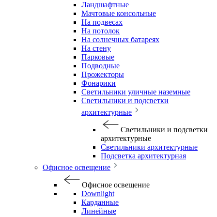
Ландшафтные
Мачтовые консольные
На подвесах
На потолок
На солнечных батареях
На стену
Парковые
Подводные
Прожекторы
Фонарики
Светильники уличные наземные
Светильники и подсветки
архитектурные
Светильники и подсветки
архитектурные
Светильники архитектурные
Подсветка архитектурная
Офисное освещение
Офисное освещение
Downlight
Карданные
Линейные