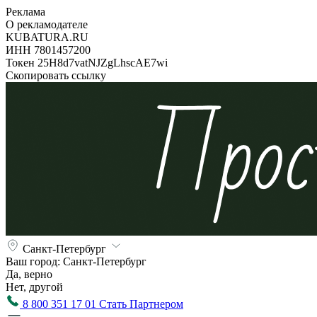
Реклама
О рекламодателе
KUBATURA.RU
ИНН 7801457200
Токен 25H8d7vatNJZgLhscAE7wi
Скопировать ссылку
Санкт-Петербург
Ваш город:
Санкт-Петербург
Да, верно
Нет, другой
8 800 351 17 01
Стать Партнером