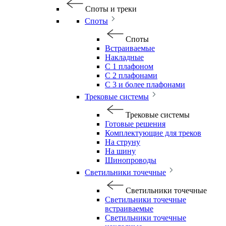
Споты и треки
Споты
Споты
Встраиваемые
Накладные
С 1 плафоном
С 2 плафонами
С 3 и более плафонами
Трековые системы
Трековые системы
Готовые решения
Комплектующие для треков
На струну
На шину
Шинопроводы
Светильники точечные
Светильники точечные
Светильники точечные
встраиваемые
Светильники точечные