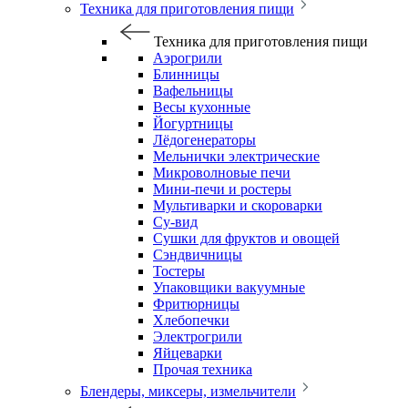
Техника для приготовления пищи
Техника для приготовления пищи
Аэрогрили
Блинницы
Вафельницы
Весы кухонные
Йогуртницы
Лёдогенераторы
Мельнички электрические
Микроволновые печи
Мини-печи и ростеры
Мультиварки и скороварки
Су-вид
Сушки для фруктов и овощей
Сэндвичницы
Тостеры
Упаковщики вакуумные
Фритюрницы
Хлебопечки
Электрогрили
Яйцеварки
Прочая техника
Блендеры, миксеры, измельчители