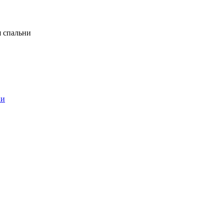
я спальни
ни