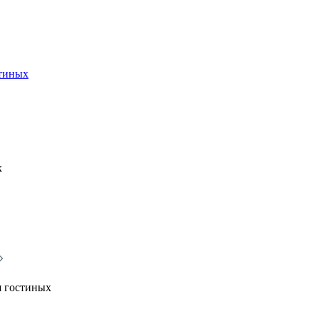
стиных
х
я гостиных