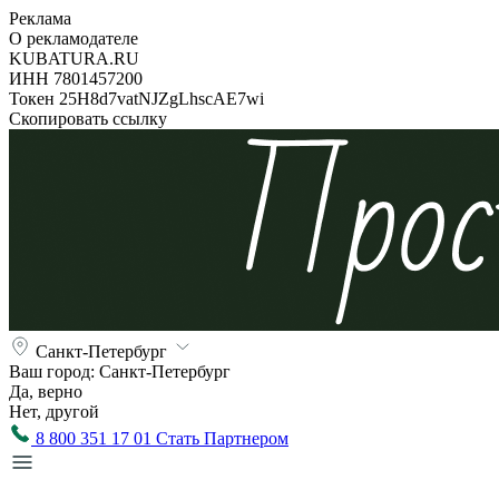
Реклама
О рекламодателе
KUBATURA.RU
ИНН 7801457200
Токен 25H8d7vatNJZgLhscAE7wi
Скопировать ссылку
Санкт-Петербург
Ваш город:
Санкт-Петербург
Да, верно
Нет, другой
8 800 351 17 01
Стать Партнером