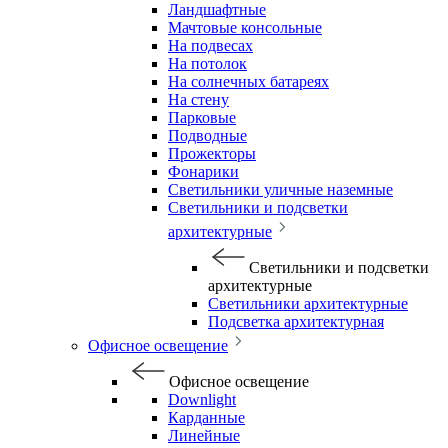
Ландшафтные
Мачтовые консольные
На подвесах
На потолок
На солнечных батареях
На стену
Парковые
Подводные
Прожекторы
Фонарики
Светильники уличные наземные
Светильники и подсветки
архитектурные
Светильники и подсветки
архитектурные
Светильники архитектурные
Подсветка архитектурная
Офисное освещение
Офисное освещение
Downlight
Карданные
Линейные