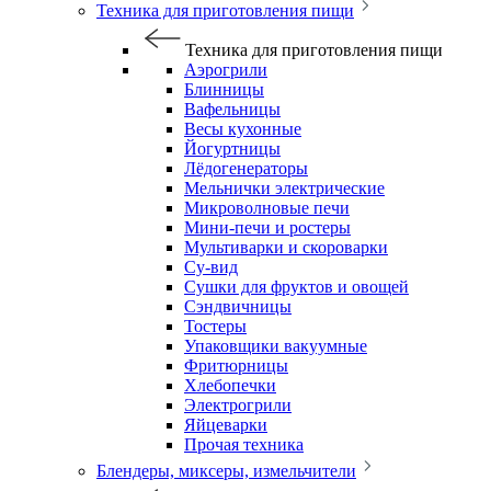
Техника для приготовления пищи
Техника для приготовления пищи
Аэрогрили
Блинницы
Вафельницы
Весы кухонные
Йогуртницы
Лёдогенераторы
Мельнички электрические
Микроволновые печи
Мини-печи и ростеры
Мультиварки и скороварки
Су-вид
Сушки для фруктов и овощей
Сэндвичницы
Тостеры
Упаковщики вакуумные
Фритюрницы
Хлебопечки
Электрогрили
Яйцеварки
Прочая техника
Блендеры, миксеры, измельчители