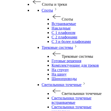
Споты и треки
Споты
Споты
Встраиваемые
Накладные
С 1 плафоном
С 2 плафонами
С 3 и более плафонами
Трековые системы
Трековые системы
Готовые решения
Комплектующие для треков
На струну
На шину
Шинопроводы
Светильники точечные
Светильники точечные
Светильники точечные
встраиваемые
Светильники точечные