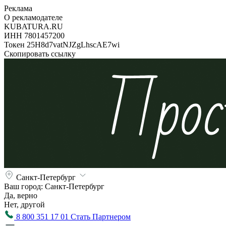
Реклама
О рекламодателе
KUBATURA.RU
ИНН 7801457200
Токен 25H8d7vatNJZgLhscAE7wi
Скопировать ссылку
Санкт-Петербург
Ваш город:
Санкт-Петербург
Да, верно
Нет, другой
8 800 351 17 01
Стать Партнером