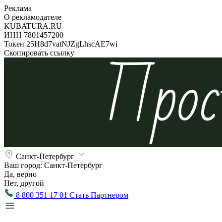
Реклама
О рекламодателе
KUBATURA.RU
ИНН 7801457200
Токен 25H8d7vatNJZgLhscAE7wi
Скопировать ссылку
Санкт-Петербург
Ваш город:
Санкт-Петербург
Да, верно
Нет, другой
8 800 351 17 01
Стать Партнером