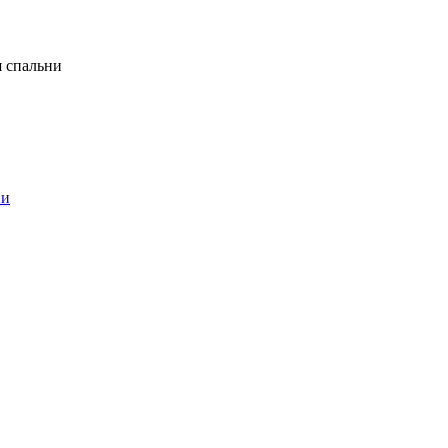
я спальни
ни