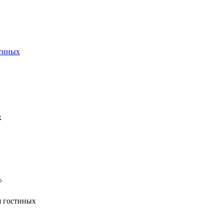
стиных
х
я гостиных