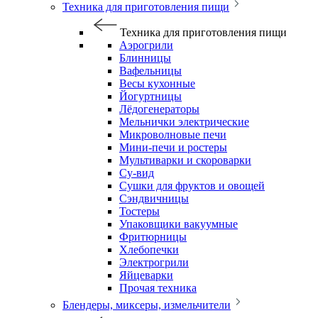
Техника для приготовления пищи
Техника для приготовления пищи
Аэрогрили
Блинницы
Вафельницы
Весы кухонные
Йогуртницы
Лёдогенераторы
Мельнички электрические
Микроволновые печи
Мини-печи и ростеры
Мультиварки и скороварки
Су-вид
Сушки для фруктов и овощей
Сэндвичницы
Тостеры
Упаковщики вакуумные
Фритюрницы
Хлебопечки
Электрогрили
Яйцеварки
Прочая техника
Блендеры, миксеры, измельчители