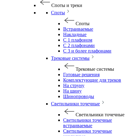
Споты и треки
Споты
Споты
Встраиваемые
Накладные
С 1 плафоном
С 2 плафонами
С 3 и более плафонами
Трековые системы
Трековые системы
Готовые решения
Комплектующие для треков
На струну
На шину
Шинопроводы
Светильники точечные
Светильники точечные
Светильники точечные
встраиваемые
Светильники точечные