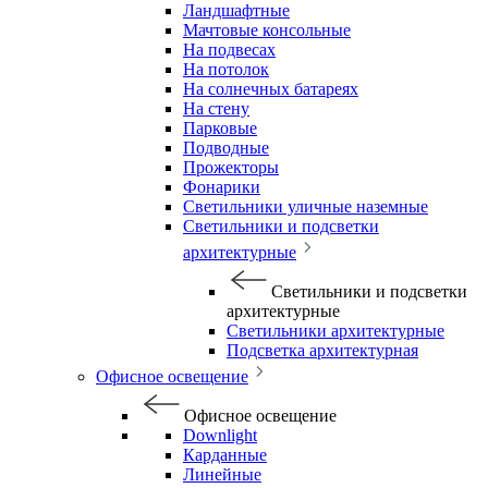
Ландшафтные
Мачтовые консольные
На подвесах
На потолок
На солнечных батареях
На стену
Парковые
Подводные
Прожекторы
Фонарики
Светильники уличные наземные
Светильники и подсветки
архитектурные
Светильники и подсветки
архитектурные
Светильники архитектурные
Подсветка архитектурная
Офисное освещение
Офисное освещение
Downlight
Карданные
Линейные