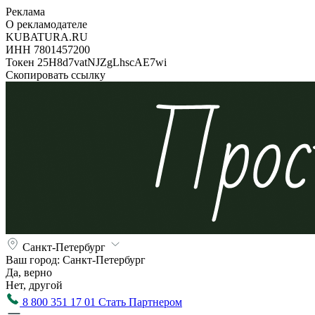
Реклама
О рекламодателе
KUBATURA.RU
ИНН 7801457200
Токен 25H8d7vatNJZgLhscAE7wi
Скопировать ссылку
Санкт-Петербург
Ваш город:
Санкт-Петербург
Да, верно
Нет, другой
8 800 351 17 01
Стать Партнером