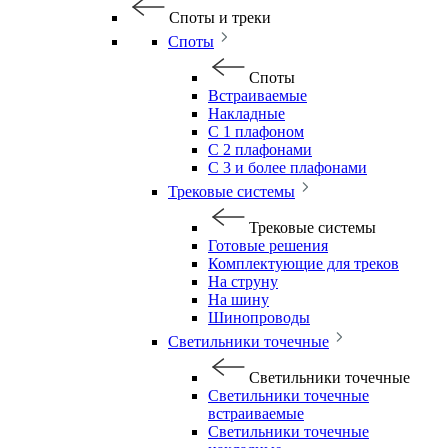
Споты и треки
Споты
Споты
Встраиваемые
Накладные
С 1 плафоном
С 2 плафонами
С 3 и более плафонами
Трековые системы
Трековые системы
Готовые решения
Комплектующие для треков
На струну
На шину
Шинопроводы
Светильники точечные
Светильники точечные
Светильники точечные
встраиваемые
Светильники точечные