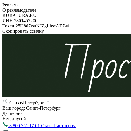
Реклама
О рекламодателе
KUBATURA.RU
ИНН 7801457200
Токен 25H8d7vatNJZgLhscAE7wi
Скопировать ссылку
Санкт-Петербург
Ваш город:
Санкт-Петербург
Да, верно
Нет, другой
8 800 351 17 01
Стать Партнером