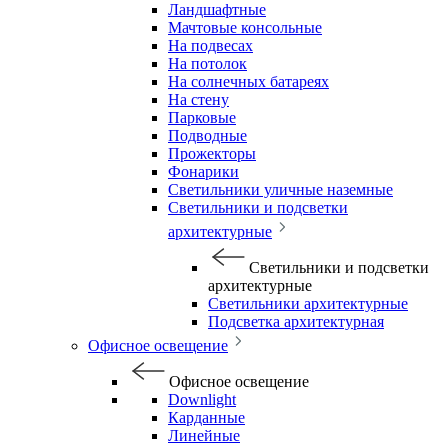
Ландшафтные
Мачтовые консольные
На подвесах
На потолок
На солнечных батареях
На стену
Парковые
Подводные
Прожекторы
Фонарики
Светильники уличные наземные
Светильники и подсветки
архитектурные
Светильники и подсветки
архитектурные
Светильники архитектурные
Подсветка архитектурная
Офисное освещение
Офисное освещение
Downlight
Карданные
Линейные