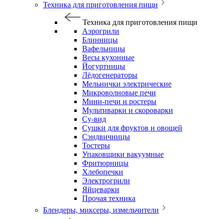
Техника для приготовления пищи
Техника для приготовления пищи
Аэрогрили
Блинницы
Вафельницы
Весы кухонные
Йогуртницы
Лёдогенераторы
Мельнички электрические
Микроволновые печи
Мини-печи и ростеры
Мультиварки и скороварки
Су-вид
Сушки для фруктов и овощей
Сэндвичницы
Тостеры
Упаковщики вакуумные
Фритюрницы
Хлебопечки
Электрогрили
Яйцеварки
Прочая техника
Блендеры, миксеры, измельчители