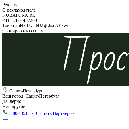
Реклама
О рекламодателе
KUBATURA.RU
ИНН 7801457200
Токен 25H8d7vatNJZgLhscAE7wi
Скопировать ссылку
Санкт-Петербург
Ваш город:
Санкт-Петербург
Да, верно
Нет, другой
8 800 351 17 01
Стать Партнером