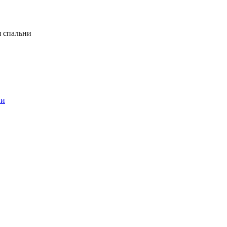
я спальни
ни