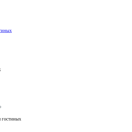
стиных
х
я гостиных