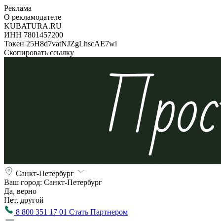
Реклама
О рекламодателе
KUBATURA.RU
ИНН 7801457200
Токен 25H8d7vatNJZgLhscAE7wi
Скопировать ссылку
Санкт-Петербург
Ваш город:
Санкт-Петербург
Да, верно
Нет, другой
8 800 351 17 01
Стать Партнером