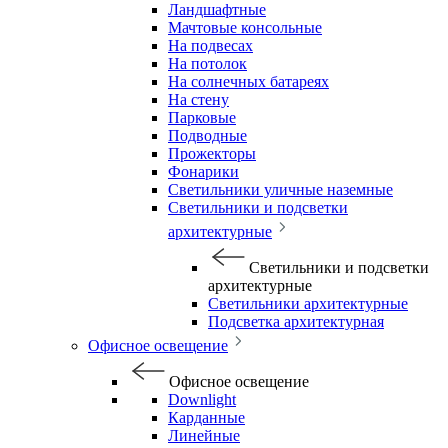
Ландшафтные
Мачтовые консольные
На подвесах
На потолок
На солнечных батареях
На стену
Парковые
Подводные
Прожекторы
Фонарики
Светильники уличные наземные
Светильники и подсветки
архитектурные
Светильники и подсветки
архитектурные
Светильники архитектурные
Подсветка архитектурная
Офисное освещение
Офисное освещение
Downlight
Карданные
Линейные