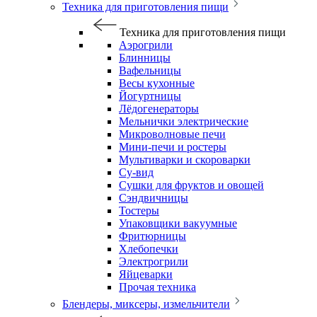
Техника для приготовления пищи
Техника для приготовления пищи
Аэрогрили
Блинницы
Вафельницы
Весы кухонные
Йогуртницы
Лёдогенераторы
Мельнички электрические
Микроволновые печи
Мини-печи и ростеры
Мультиварки и скороварки
Су-вид
Сушки для фруктов и овощей
Сэндвичницы
Тостеры
Упаковщики вакуумные
Фритюрницы
Хлебопечки
Электрогрили
Яйцеварки
Прочая техника
Блендеры, миксеры, измельчители