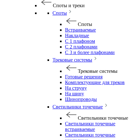
Споты и треки
Споты
Споты
Встраиваемые
Накладные
С 1 плафоном
С 2 плафонами
С 3 и более плафонами
Трековые системы
Трековые системы
Готовые решения
Комплектующие для треков
На струну
На шину
Шинопроводы
Светильники точечные
Светильники точечные
Светильники точечные
встраиваемые
Светильники точечные