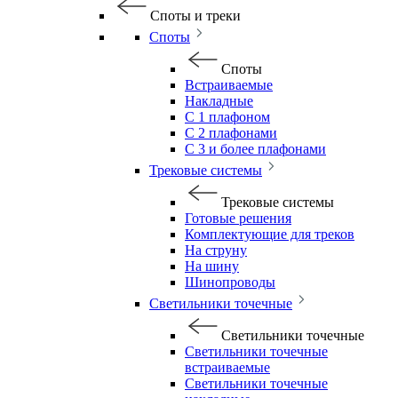
Споты и треки
Споты
Споты
Встраиваемые
Накладные
С 1 плафоном
С 2 плафонами
С 3 и более плафонами
Трековые системы
Трековые системы
Готовые решения
Комплектующие для треков
На струну
На шину
Шинопроводы
Светильники точечные
Светильники точечные
Светильники точечные
встраиваемые
Светильники точечные