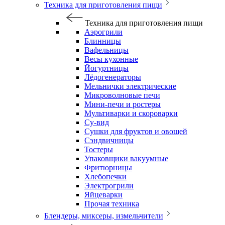
Техника для приготовления пищи
Техника для приготовления пищи
Аэрогрили
Блинницы
Вафельницы
Весы кухонные
Йогуртницы
Лёдогенераторы
Мельнички электрические
Микроволновые печи
Мини-печи и ростеры
Мультиварки и скороварки
Су-вид
Сушки для фруктов и овощей
Сэндвичницы
Тостеры
Упаковщики вакуумные
Фритюрницы
Хлебопечки
Электрогрили
Яйцеварки
Прочая техника
Блендеры, миксеры, измельчители