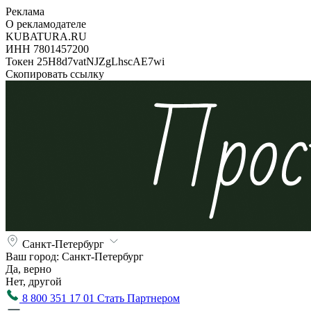
Реклама
О рекламодателе
KUBATURA.RU
ИНН 7801457200
Токен 25H8d7vatNJZgLhscAE7wi
Скопировать ссылку
Санкт-Петербург
Ваш город:
Санкт-Петербург
Да, верно
Нет, другой
8 800 351 17 01
Стать Партнером