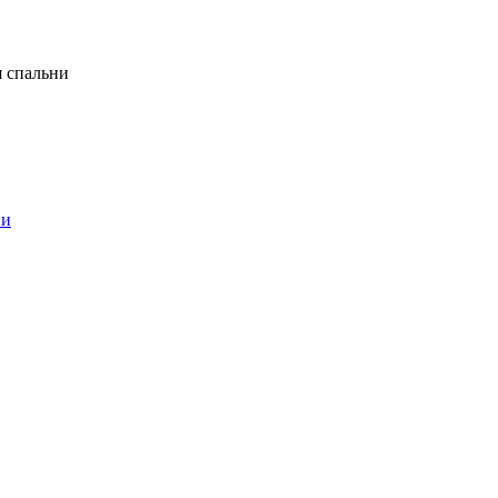
я спальни
ни