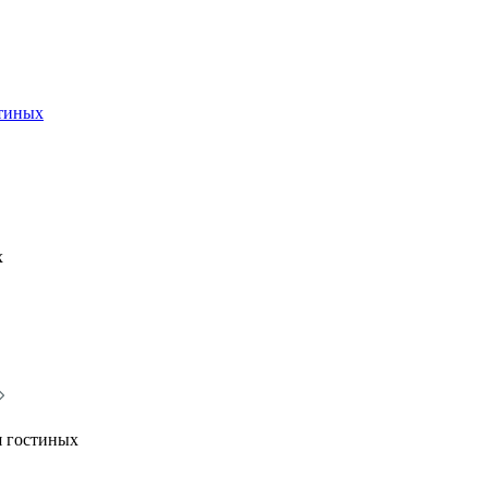
стиных
х
я гостиных