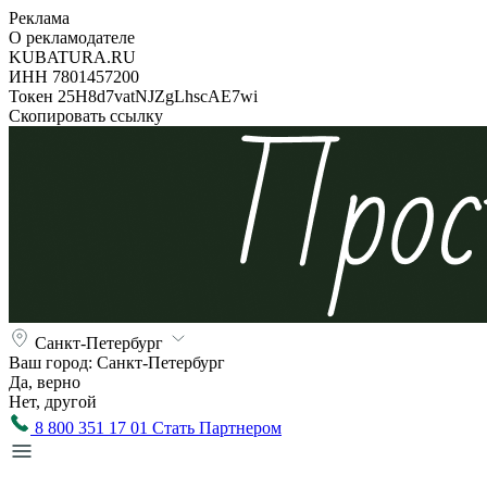
Реклама
О рекламодателе
KUBATURA.RU
ИНН 7801457200
Токен 25H8d7vatNJZgLhscAE7wi
Скопировать ссылку
Санкт-Петербург
Ваш город:
Санкт-Петербург
Да, верно
Нет, другой
8 800 351 17 01
Стать Партнером