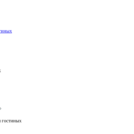
стиных
х
я гостиных