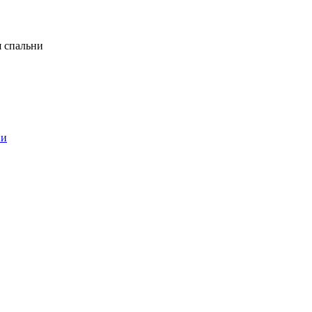
я спальни
ни