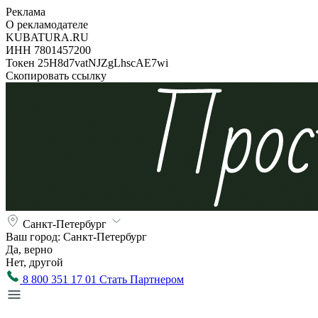
Реклама
О рекламодателе
KUBATURA.RU
ИНН 7801457200
Токен 25H8d7vatNJZgLhscAE7wi
Скопировать ссылку
Санкт-Петербург
Ваш город:
Санкт-Петербург
Да, верно
Нет, другой
8 800 351 17 01
Стать Партнером