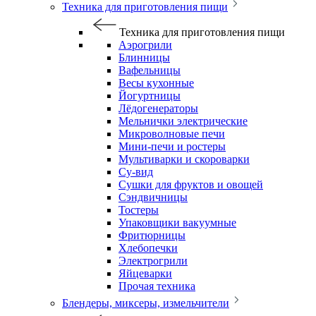
Техника для приготовления пищи
Техника для приготовления пищи
Аэрогрили
Блинницы
Вафельницы
Весы кухонные
Йогуртницы
Лёдогенераторы
Мельнички электрические
Микроволновые печи
Мини-печи и ростеры
Мультиварки и скороварки
Су-вид
Сушки для фруктов и овощей
Сэндвичницы
Тостеры
Упаковщики вакуумные
Фритюрницы
Хлебопечки
Электрогрили
Яйцеварки
Прочая техника
Блендеры, миксеры, измельчители