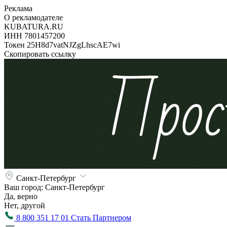
Реклама
О рекламодателе
KUBATURA.RU
ИНН 7801457200
Токен 25H8d7vatNJZgLhscAE7wi
Скопировать ссылку
Санкт-Петербург
Ваш город:
Санкт-Петербург
Да, верно
Нет, другой
8 800 351 17 01
Стать Партнером