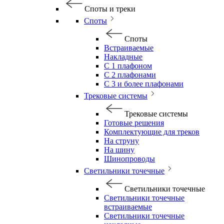
Споты и треки
Споты
Споты
Встраиваемые
Накладные
С 1 плафоном
С 2 плафонами
С 3 и более плафонами
Трековые системы
Трековые системы
Готовые решения
Комплектующие для треков
На струну
На шину
Шинопроводы
Светильники точечные
Светильники точечные
Светильники точечные
встраиваемые
Светильники точечные