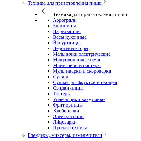
Техника для приготовления пищи
Техника для приготовления пищи
Аэрогрили
Блинницы
Вафельницы
Весы кухонные
Йогуртницы
Лёдогенераторы
Мельнички электрические
Микроволновые печи
Мини-печи и ростеры
Мультиварки и скороварки
Су-вид
Сушки для фруктов и овощей
Сэндвичницы
Тостеры
Упаковщики вакуумные
Фритюрницы
Хлебопечки
Электрогрили
Яйцеварки
Прочая техника
Блендеры, миксеры, измельчители