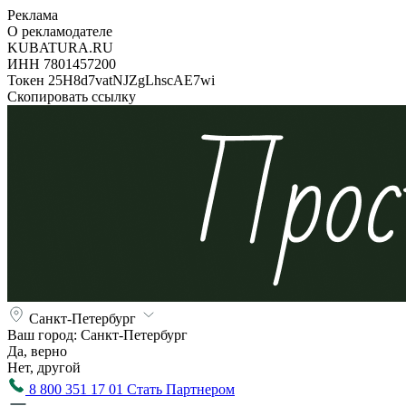
Реклама
О рекламодателе
KUBATURA.RU
ИНН 7801457200
Токен 25H8d7vatNJZgLhscAE7wi
Скопировать ссылку
Санкт-Петербург
Ваш город:
Санкт-Петербург
Да, верно
Нет, другой
8 800 351 17 01
Стать Партнером