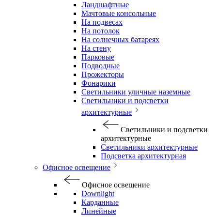
Ландшафтные
Мачтовые консольные
На подвесах
На потолок
На солнечных батареях
На стену
Парковые
Подводные
Прожекторы
Фонарики
Светильники уличные наземные
Светильники и подсветки
архитектурные
Светильники и подсветки
архитектурные
Светильники архитектурные
Подсветка архитектурная
Офисное освещение
Офисное освещение
Downlight
Карданные
Линейные