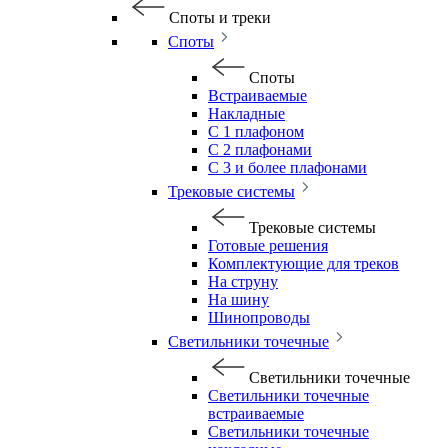
Споты и треки
Споты
Споты
Встраиваемые
Накладные
С 1 плафоном
С 2 плафонами
С 3 и более плафонами
Трековые системы
Трековые системы
Готовые решения
Комплектующие для треков
На струну
На шину
Шинопроводы
Светильники точечные
Светильники точечные
Светильники точечные
встраиваемые
Светильники точечные