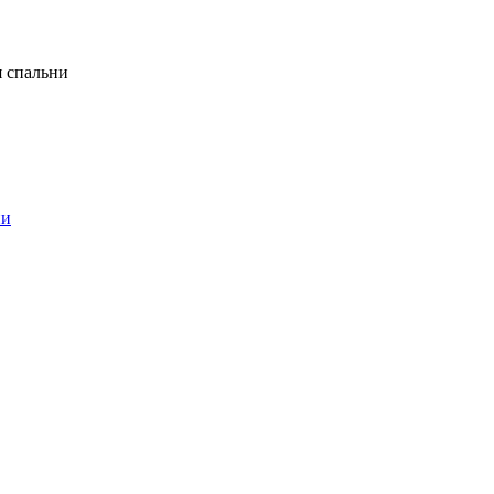
я спальни
ни