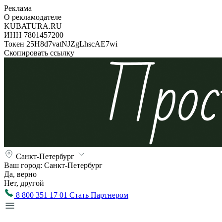
Реклама
О рекламодателе
KUBATURA.RU
ИНН 7801457200
Токен 25H8d7vatNJZgLhscAE7wi
Скопировать ссылку
Санкт-Петербург
Ваш город:
Санкт-Петербург
Да, верно
Нет, другой
8 800 351 17 01
Стать Партнером