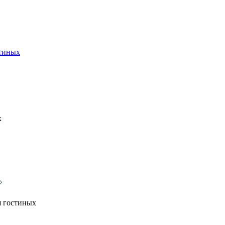
стиных
х
я гостиных