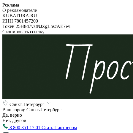
Реклама
О рекламодателе
KUBATURA.RU
ИНН 7801457200
Токен 25H8d7vatNJZgLhscAE7wi
Скопировать ссылку
Санкт-Петербург
Ваш город:
Санкт-Петербург
Да, верно
Нет, другой
8 800 351 17 01
Стать Партнером