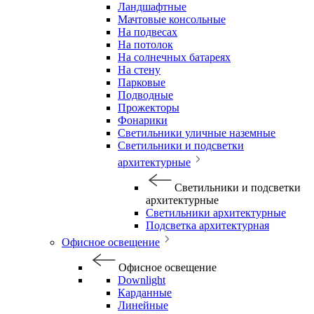
Ландшафтные
Мачтовые консольные
На подвесах
На потолок
На солнечных батареях
На стену
Парковые
Подводные
Прожекторы
Фонарики
Светильники уличные наземные
Светильники и подсветки
архитектурные
Светильники и подсветки
архитектурные
Светильники архитектурные
Подсветка архитектурная
Офисное освещение
Офисное освещение
Downlight
Карданные
Линейные