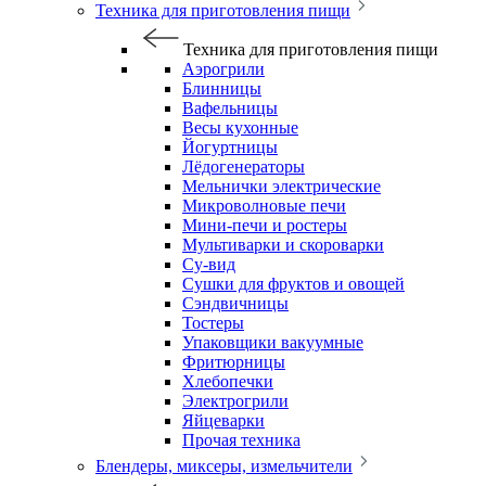
Техника для приготовления пищи
Техника для приготовления пищи
Аэрогрили
Блинницы
Вафельницы
Весы кухонные
Йогуртницы
Лёдогенераторы
Мельнички электрические
Микроволновые печи
Мини-печи и ростеры
Мультиварки и скороварки
Су-вид
Сушки для фруктов и овощей
Сэндвичницы
Тостеры
Упаковщики вакуумные
Фритюрницы
Хлебопечки
Электрогрили
Яйцеварки
Прочая техника
Блендеры, миксеры, измельчители