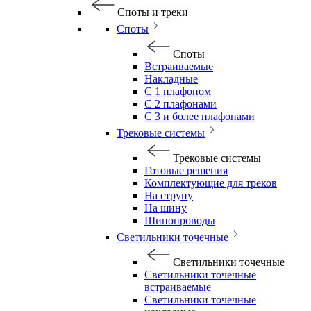
Споты и треки
Споты
Споты
Встраиваемые
Накладные
С 1 плафоном
С 2 плафонами
С 3 и более плафонами
Трековые системы
Трековые системы
Готовые решения
Комплектующие для треков
На струну
На шину
Шинопроводы
Светильники точечные
Светильники точечные
Светильники точечные
встраиваемые
Светильники точечные