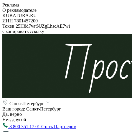
Реклама
О рекламодателе
KUBATURA.RU
ИНН 7801457200
Токен 25H8d7vatNJZgLhscAE7wi
Скопировать ссылку
Санкт-Петербург
Ваш город:
Санкт-Петербург
Да, верно
Нет, другой
8 800 351 17 01
Стать Партнером