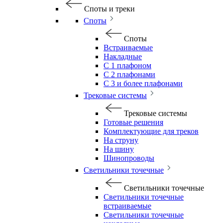
Споты и треки
Споты
Споты
Встраиваемые
Накладные
С 1 плафоном
С 2 плафонами
С 3 и более плафонами
Трековые системы
Трековые системы
Готовые решения
Комплектующие для треков
На струну
На шину
Шинопроводы
Светильники точечные
Светильники точечные
Светильники точечные
встраиваемые
Светильники точечные