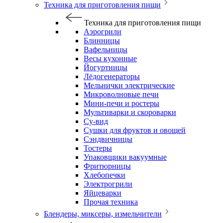
Техника для приготовления пищи
Техника для приготовления пищи
Аэрогрили
Блинницы
Вафельницы
Весы кухонные
Йогуртницы
Лёдогенераторы
Мельнички электрические
Микроволновые печи
Мини-печи и ростеры
Мультиварки и скороварки
Су-вид
Сушки для фруктов и овощей
Сэндвичницы
Тостеры
Упаковщики вакуумные
Фритюрницы
Хлебопечки
Электрогрили
Яйцеварки
Прочая техника
Блендеры, миксеры, измельчители