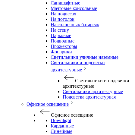
Ландшафтные
Мачтовые консольные
На подвесах
На потолок
На солнечных батареях
На стену
Парковые
Подводные
Прожекторы
Фонарики
Светильники уличные наземные
Светильники и подсветки
архитектурные
Светильники и подсветки
архитектурные
Светильники архитектурные
Подсветка архитектурная
Офисное освещение
Офисное освещение
Downlight
Карданные
Линейные