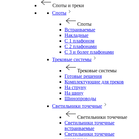
Споты и треки
Споты
Споты
Встраиваемые
Накладные
С 1 плафоном
С 2 плафонами
С 3 и более плафонами
Трековые системы
Трековые системы
Готовые решения
Комплектующие для треков
На струну
На шину
Шинопроводы
Светильники точечные
Светильники точечные
Светильники точечные
встраиваемые
Светильники точечные