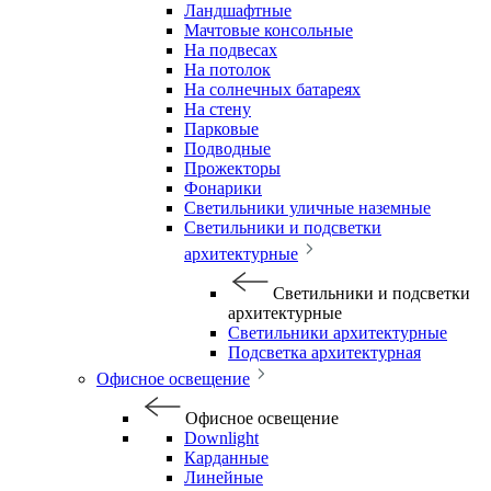
Ландшафтные
Мачтовые консольные
На подвесах
На потолок
На солнечных батареях
На стену
Парковые
Подводные
Прожекторы
Фонарики
Светильники уличные наземные
Светильники и подсветки
архитектурные
Светильники и подсветки
архитектурные
Светильники архитектурные
Подсветка архитектурная
Офисное освещение
Офисное освещение
Downlight
Карданные
Линейные