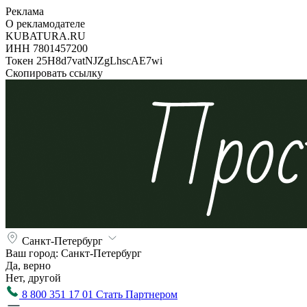
Реклама
О рекламодателе
KUBATURA.RU
ИНН 7801457200
Токен 25H8d7vatNJZgLhscAE7wi
Скопировать ссылку
Санкт-Петербург
Ваш город:
Санкт-Петербург
Да, верно
Нет, другой
8 800 351 17 01
Стать Партнером