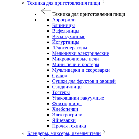
Техника для приготовления пищи
Техника для приготовления пищи
Аэрогрили
Блинницы
Вафельницы
Весы кухонные
Йогуртницы
Лёдогенераторы
Мельнички электрические
Микроволновые печи
Мини-печи и ростеры
Мультиварки и скороварки
Су-вид
Сушки для фруктов и овощей
Сэндвичницы
Тостеры
Упаковщики вакуумные
Фритюрницы
Хлебопечки
Электрогрили
Яйцеварки
Прочая техника
Блендеры, миксеры, измельчители