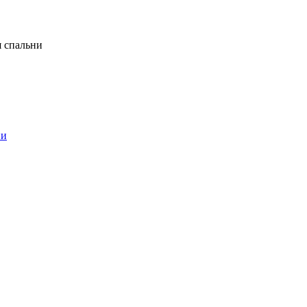
я спальни
ни