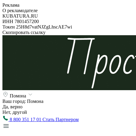
Реклама
О рекламодателе
KUBATURA.RU
ИНН 7801457200
Токен 25H8d7vatNJZgLhscAE7wi
Скопировать ссылку
Помона
Ваш город:
Помона
Да, верно
Нет, другой
8 800 351 17 01
Стать Партнером