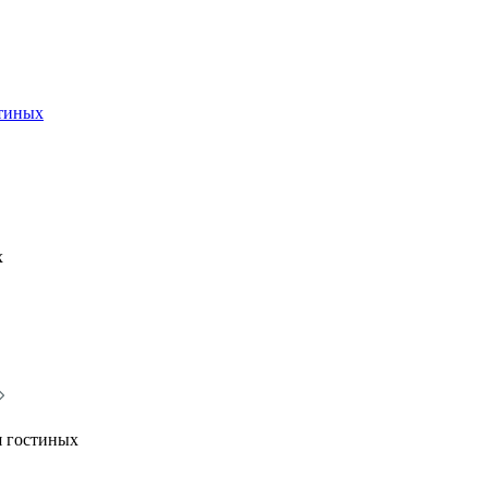
стиных
х
я гостиных