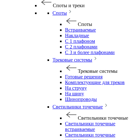
Споты и треки
Споты
Споты
Встраиваемые
Накладные
С 1 плафоном
С 2 плафонами
С 3 и более плафонами
Трековые системы
Трековые системы
Готовые решения
Комплектующие для треков
На струну
На шину
Шинопроводы
Светильники точечные
Светильники точечные
Светильники точечные
встраиваемые
Светильники точечные