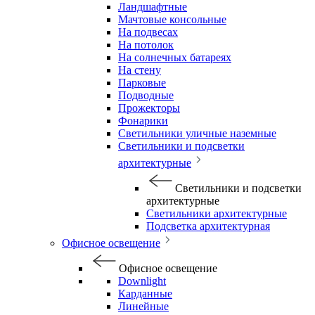
Ландшафтные
Мачтовые консольные
На подвесах
На потолок
На солнечных батареях
На стену
Парковые
Подводные
Прожекторы
Фонарики
Светильники уличные наземные
Светильники и подсветки
архитектурные
Светильники и подсветки
архитектурные
Светильники архитектурные
Подсветка архитектурная
Офисное освещение
Офисное освещение
Downlight
Карданные
Линейные