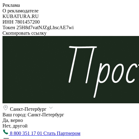
Реклама
О рекламодателе
KUBATURA.RU
ИНН 7801457200
Токен 25H8d7vatNJZgLhscAE7wi
Скопировать ссылку
Санкт-Петербург
Ваш город:
Санкт-Петербург
Да, верно
Нет, другой
8 800 351 17 01
Стать Партнером