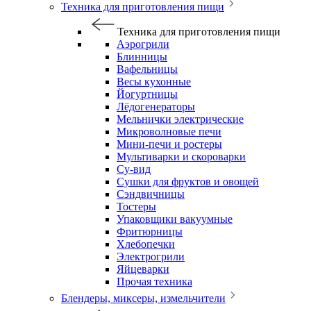
Техника для приготовления пищи
Техника для приготовления пищи
Аэрогрили
Блинницы
Вафельницы
Весы кухонные
Йогуртницы
Лёдогенераторы
Мельнички электрические
Микроволновые печи
Мини-печи и ростеры
Мультиварки и скороварки
Су-вид
Сушки для фруктов и овощей
Сэндвичницы
Тостеры
Упаковщики вакуумные
Фритюрницы
Хлебопечки
Электрогрили
Яйцеварки
Прочая техника
Блендеры, миксеры, измельчители