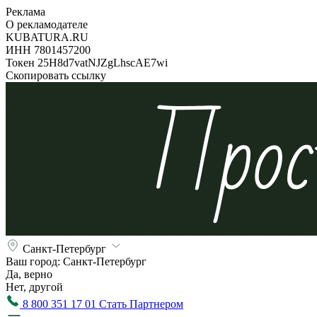
Реклама
О рекламодателе
KUBATURA.RU
ИНН 7801457200
Токен 25H8d7vatNJZgLhscAE7wi
Скопировать ссылку
Санкт-Петербург
Ваш город:
Санкт-Петербург
Да, верно
Нет, другой
8 800 351 17 01
Стать Партнером