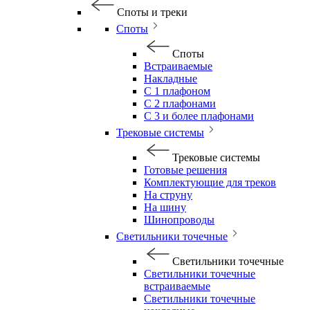
Споты и треки
Споты
Споты
Встраиваемые
Накладные
С 1 плафоном
С 2 плафонами
С 3 и более плафонами
Трековые системы
Трековые системы
Готовые решения
Комплектующие для треков
На струну
На шину
Шинопроводы
Светильники точечные
Светильники точечные
Светильники точечные
встраиваемые
Светильники точечные