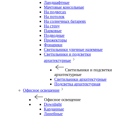
Ландшафтные
Мачтовые консольные
На подвесах
На потолок
На солнечных батареях
На стену
Парковые
Подводные
Прожекторы
Фонарики
Светильники уличные наземные
Светильники и подсветки
архитектурные
Светильники и подсветки
архитектурные
Светильники архитектурные
Подсветка архитектурная
Офисное освещение
Офисное освещение
Downlight
Карданные
Линейные