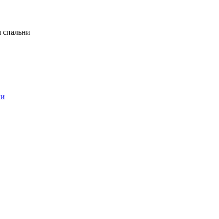
я спальни
ни