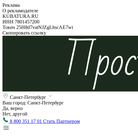
Реклама
О рекламодателе
KUBATURA.RU
ИНН 7801457200
Токен 25H8d7vatNJZgLhscAE7wi
Скопировать ссылку
Санкт-Петербург
Ваш город:
Санкт-Петербург
Да, верно
Нет, другой
8 800 351 17 01
Стать Партнером