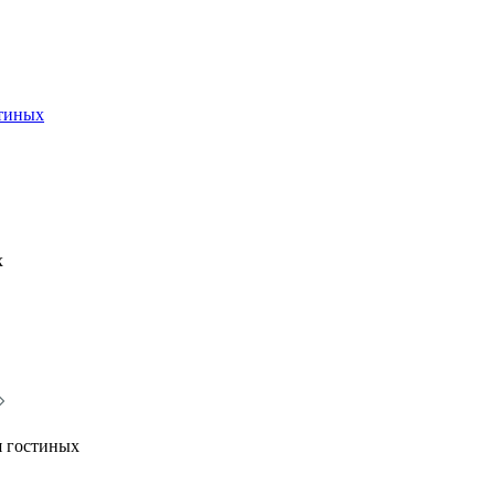
стиных
х
я гостиных