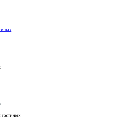
стиных
х
я гостиных