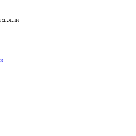
я спальни
ни