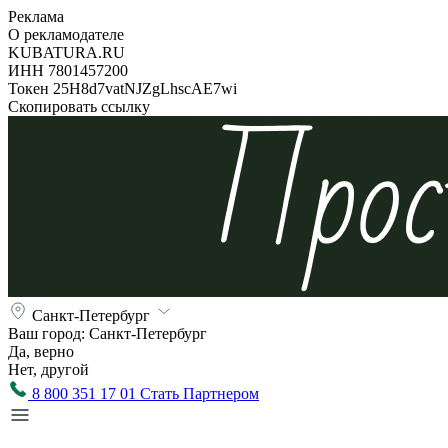
Реклама
О рекламодателе
KUBATURA.RU
ИНН 7801457200
Токен 25H8d7vatNJZgLhscAE7wi
Скопировать ссылку
Санкт-Петербург
Ваш город:
Санкт-Петербург
Да, верно
Нет, другой
8 800 351 17 01
Стать Партнером