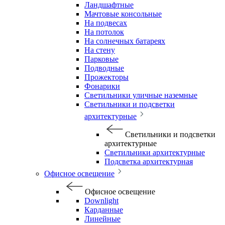
Ландшафтные
Мачтовые консольные
На подвесах
На потолок
На солнечных батареях
На стену
Парковые
Подводные
Прожекторы
Фонарики
Светильники уличные наземные
Светильники и подсветки
архитектурные
Светильники и подсветки
архитектурные
Светильники архитектурные
Подсветка архитектурная
Офисное освещение
Офисное освещение
Downlight
Карданные
Линейные