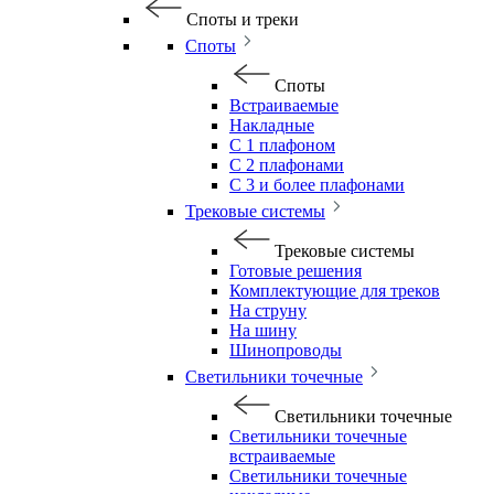
Споты и треки
Споты
Споты
Встраиваемые
Накладные
С 1 плафоном
С 2 плафонами
С 3 и более плафонами
Трековые системы
Трековые системы
Готовые решения
Комплектующие для треков
На струну
На шину
Шинопроводы
Светильники точечные
Светильники точечные
Светильники точечные
встраиваемые
Светильники точечные