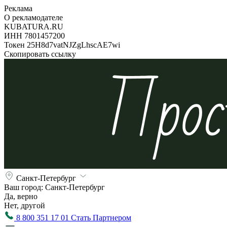
Реклама
О рекламодателе
KUBATURA.RU
ИНН 7801457200
Токен 25H8d7vatNJZgLhscAE7wi
Скопировать ссылку
Санкт-Петербург
Ваш город:
Санкт-Петербург
Да, верно
Нет, другой
8 800 351 17 01
Стать Партнером