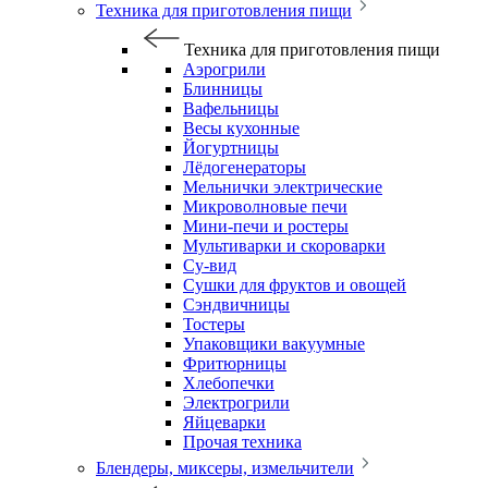
Техника для приготовления пищи
Техника для приготовления пищи
Аэрогрили
Блинницы
Вафельницы
Весы кухонные
Йогуртницы
Лёдогенераторы
Мельнички электрические
Микроволновые печи
Мини-печи и ростеры
Мультиварки и скороварки
Су-вид
Сушки для фруктов и овощей
Сэндвичницы
Тостеры
Упаковщики вакуумные
Фритюрницы
Хлебопечки
Электрогрили
Яйцеварки
Прочая техника
Блендеры, миксеры, измельчители