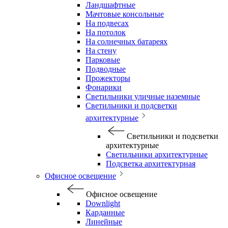
Ландшафтные
Мачтовые консольные
На подвесах
На потолок
На солнечных батареях
На стену
Парковые
Подводные
Прожекторы
Фонарики
Светильники уличные наземные
Светильники и подсветки
архитектурные
Светильники и подсветки
архитектурные
Светильники архитектурные
Подсветка архитектурная
Офисное освещение
Офисное освещение
Downlight
Карданные
Линейные