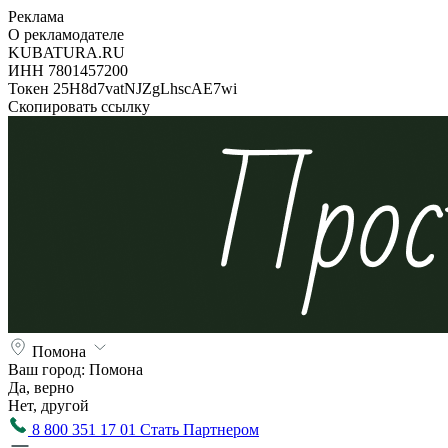
Реклама
О рекламодателе
KUBATURA.RU
ИНН 7801457200
Токен 25H8d7vatNJZgLhscAE7wi
Скопировать ссылку
Помона
Ваш город:
Помона
Да, верно
Нет, другой
8 800 351 17 01
Стать Партнером