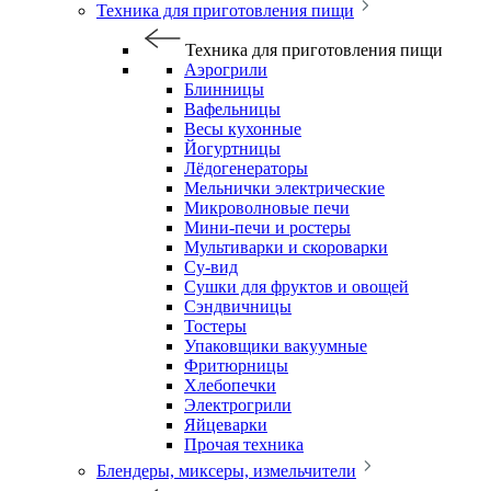
Техника для приготовления пищи
Техника для приготовления пищи
Аэрогрили
Блинницы
Вафельницы
Весы кухонные
Йогуртницы
Лёдогенераторы
Мельнички электрические
Микроволновые печи
Мини-печи и ростеры
Мультиварки и скороварки
Су-вид
Сушки для фруктов и овощей
Сэндвичницы
Тостеры
Упаковщики вакуумные
Фритюрницы
Хлебопечки
Электрогрили
Яйцеварки
Прочая техника
Блендеры, миксеры, измельчители