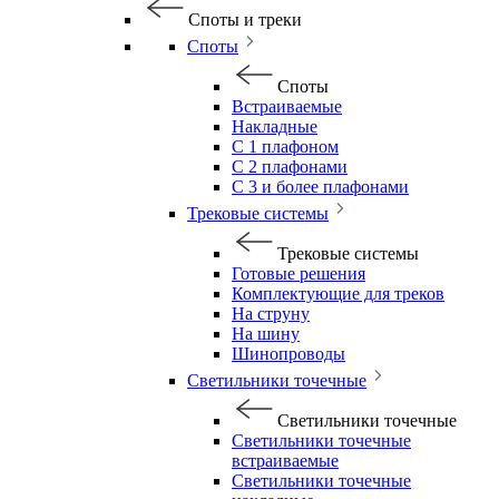
Споты и треки
Споты
Споты
Встраиваемые
Накладные
С 1 плафоном
С 2 плафонами
С 3 и более плафонами
Трековые системы
Трековые системы
Готовые решения
Комплектующие для треков
На струну
На шину
Шинопроводы
Светильники точечные
Светильники точечные
Светильники точечные
встраиваемые
Светильники точечные