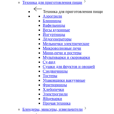
Техника для приготовления пищи
Техника для приготовления пищи
Аэрогрили
Блинницы
Вафельницы
Весы кухонные
Йогуртницы
Лёдогенераторы
Мельнички электрические
Микроволновые печи
Мини-печи и ростеры
Мультиварки и скороварки
Су-вид
Сушки для фруктов и овощей
Сэндвичницы
Тостеры
Упаковщики вакуумные
Фритюрницы
Хлебопечки
Электрогрили
Яйцеварки
Прочая техника
Блендеры, миксеры, измельчители