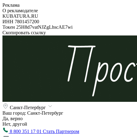
Реклама
О рекламодателе
KUBATURA.RU
ИНН 7801457200
Токен 25H8d7vatNJZgLhscAE7wi
Скопировать ссылку
Санкт-Петербург
Ваш город:
Санкт-Петербург
Да, верно
Нет, другой
8 800 351 17 01
Стать Партнером