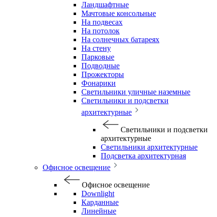
Ландшафтные
Мачтовые консольные
На подвесах
На потолок
На солнечных батареях
На стену
Парковые
Подводные
Прожекторы
Фонарики
Светильники уличные наземные
Светильники и подсветки
архитектурные
Светильники и подсветки
архитектурные
Светильники архитектурные
Подсветка архитектурная
Офисное освещение
Офисное освещение
Downlight
Карданные
Линейные