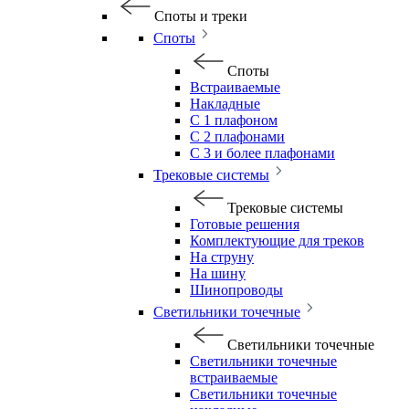
Споты и треки
Споты
Споты
Встраиваемые
Накладные
С 1 плафоном
С 2 плафонами
С 3 и более плафонами
Трековые системы
Трековые системы
Готовые решения
Комплектующие для треков
На струну
На шину
Шинопроводы
Светильники точечные
Светильники точечные
Светильники точечные
встраиваемые
Светильники точечные