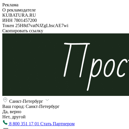
Реклама
О рекламодателе
KUBATURA.RU
ИНН 7801457200
Токен 25H8d7vatNJZgLhscAE7wi
Скопировать ссылку
Санкт-Петербург
Ваш город:
Санкт-Петербург
Да, верно
Нет, другой
8 800 351 17 01
Стать Партнером