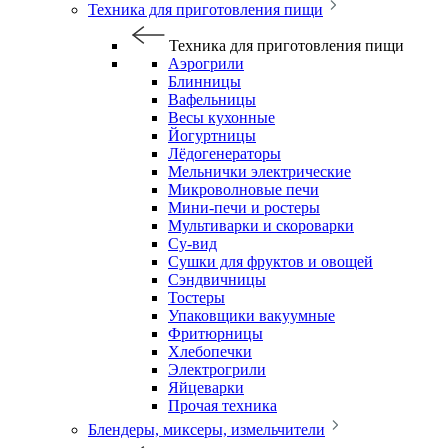
Техника для приготовления пищи
Техника для приготовления пищи
Аэрогрили
Блинницы
Вафельницы
Весы кухонные
Йогуртницы
Лёдогенераторы
Мельнички электрические
Микроволновые печи
Мини-печи и ростеры
Мультиварки и скороварки
Су-вид
Сушки для фруктов и овощей
Сэндвичницы
Тостеры
Упаковщики вакуумные
Фритюрницы
Хлебопечки
Электрогрили
Яйцеварки
Прочая техника
Блендеры, миксеры, измельчители