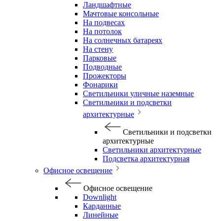
Ландшафтные
Мачтовые консольные
На подвесах
На потолок
На солнечных батареях
На стену
Парковые
Подводные
Прожекторы
Фонарики
Светильники уличные наземные
Светильники и подсветки
архитектурные
Светильники и подсветки
архитектурные
Светильники архитектурные
Подсветка архитектурная
Офисное освещение
Офисное освещение
Downlight
Карданные
Линейные