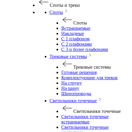
Споты и треки
Споты
Споты
Встраиваемые
Накладные
С 1 плафоном
С 2 плафонами
С 3 и более плафонами
Трековые системы
Трековые системы
Готовые решения
Комплектующие для треков
На струну
На шину
Шинопроводы
Светильники точечные
Светильники точечные
Светильники точечные
встраиваемые
Светильники точечные