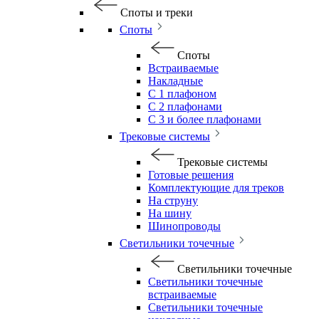
Споты и треки
Споты
Споты
Встраиваемые
Накладные
С 1 плафоном
С 2 плафонами
С 3 и более плафонами
Трековые системы
Трековые системы
Готовые решения
Комплектующие для треков
На струну
На шину
Шинопроводы
Светильники точечные
Светильники точечные
Светильники точечные
встраиваемые
Светильники точечные