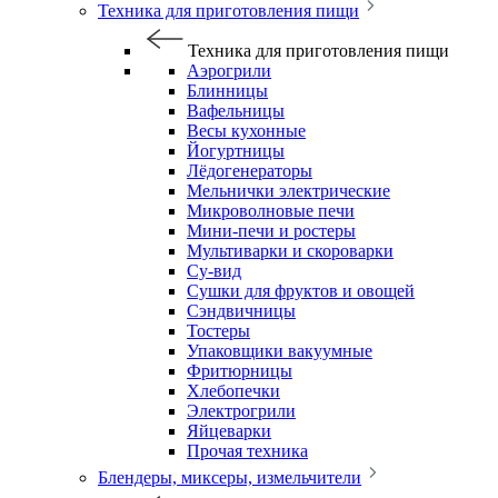
Техника для приготовления пищи
Техника для приготовления пищи
Аэрогрили
Блинницы
Вафельницы
Весы кухонные
Йогуртницы
Лёдогенераторы
Мельнички электрические
Микроволновые печи
Мини-печи и ростеры
Мультиварки и скороварки
Су-вид
Сушки для фруктов и овощей
Сэндвичницы
Тостеры
Упаковщики вакуумные
Фритюрницы
Хлебопечки
Электрогрили
Яйцеварки
Прочая техника
Блендеры, миксеры, измельчители