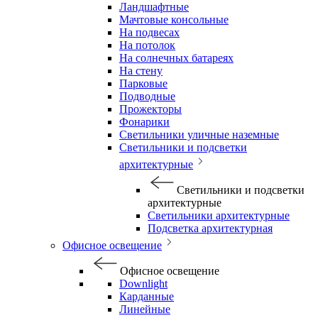
Ландшафтные
Мачтовые консольные
На подвесах
На потолок
На солнечных батареях
На стену
Парковые
Подводные
Прожекторы
Фонарики
Светильники уличные наземные
Светильники и подсветки
архитектурные
Светильники и подсветки
архитектурные
Светильники архитектурные
Подсветка архитектурная
Офисное освещение
Офисное освещение
Downlight
Карданные
Линейные