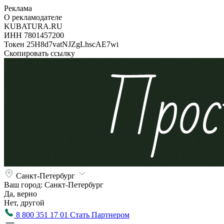
Реклама
О рекламодателе
KUBATURA.RU
ИНН 7801457200
Токен 25H8d7vatNJZgLhscAE7wi
Скопировать ссылку
Санкт-Петербург
Ваш город:
Санкт-Петербург
Да, верно
Нет, другой
8 800 351 17 01
Стать Партнером