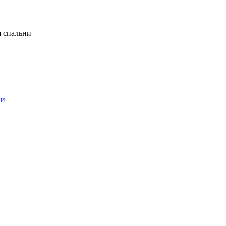
я спальни
ни