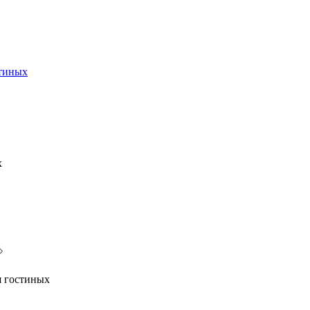
стиных
х
я гостиных