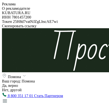
Реклама
О рекламодателе
KUBATURA.RU
ИНН 7801457200
Токен 25H8d7vatNJZgLhscAE7wi
Скопировать ссылку
Помона
Ваш город:
Помона
Да, верно
Нет, другой
8 800 351 17 01
Стать Партнером